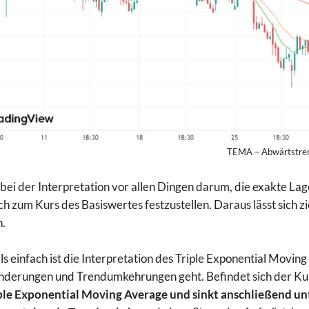
TEMA – Abwärtstre
 bei der Interpretation vor allen Dingen darum, die exakte La
ch zum Kurs des Basiswertes festzustellen. Daraus lässt sich z
n.
ls einfach ist die Interpretation des Triple Exponential Movi
derungen und Trendumkehrungen geht. Befindet sich der
Ku
ple Exponential Moving Average und sinkt anschließend unte