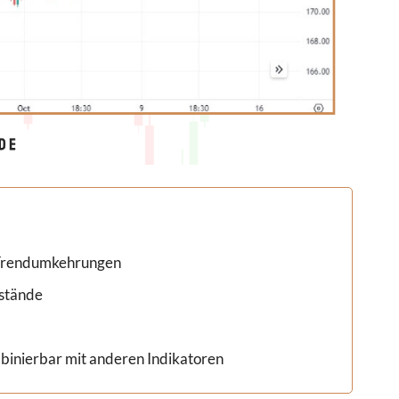
d Trendumkehrungen
rstände
inierbar mit anderen Indikatoren