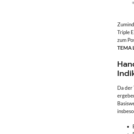
Zuminde
Triple 
zum Pos
TEMA L
Hand
Indi
Da der 
ergeben
Basiswe
insbeso