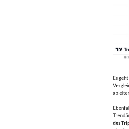
Es geht
Verglei
ableite
Ebenfal
Trendän
des Tri