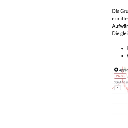
Die Gru
ermitte
Aufwär
Die gle