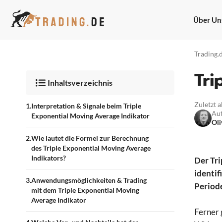
Zum
Inhalt
Über Un
springen
Trading.
Tri
Inhaltsverzeichnis
Zuletzt a
Interpretation & Signale beim Triple
Au
Exponential Moving Average Indikator
Oli
Wie lautet die Formel zur Berechnung
des Triple Exponential Moving Average
Indikators?
Der Tri
identif
Anwendungsmöglichkeiten & Trading
Periode
mit dem Triple Exponential Moving
Average Indikator
Ferner 