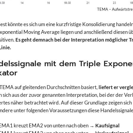
TEMA – Aufwärtstre
st könnte es sich um eine kurzfristige Konsolidierung handel
Exponential Moving Average liegen und anschließend diesen üb
itiven.
Es geht demnach bei der Interpretation möglicher
inie.
elssignale mit dem Triple Expone
kator
TEMA auf gleitenden Durchschnitten basiert,
liefert er verg
 sich aus der zuvor genannten Interpretation, bei der der Ve
rtes näher betrachtet wird. Auf dieser Grundlage zeigen sich
ndere unter folgenden Voraussetzungen diese Handelssignale
EMA1 kreuzt EMA2 von unten nach oben →
Kaufsignal