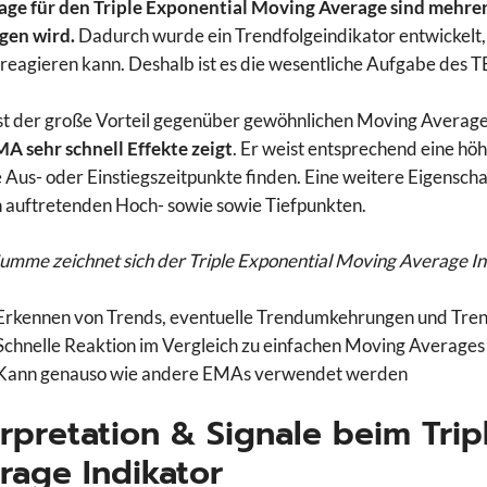
age für den Triple Exponential Moving Average sind mehre
gen wird.
Dadurch wurde ein Trendfolgeindikator entwickelt,
reagieren kann. Deshalb ist es die wesentliche Aufgabe des T
st der große Vorteil gegenüber gewöhnlichen Moving Averag
A sehr schnell Effekte zeigt
. Er weist entsprechend eine hö
 Aus- oder Einstiegszeitpunkte finden. Eine weitere Eigenscha
 auftretenden Hoch- sowie sowie Tiefpunkten.
Summe zeichnet sich der Triple Exponential Moving Average I
Erkennen von Trends, eventuelle Trendumkehrungen und Tre
Schnelle Reaktion im Vergleich zu einfachen Moving Averages
Kann genauso wie andere EMAs verwendet werden
erpretation & Signale beim Tri
rage Indikator