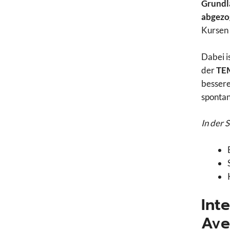
Grundl
abgezo
Kursen 
Dabei i
der
TEM
bessere
spontan
In der 
Int
Ave