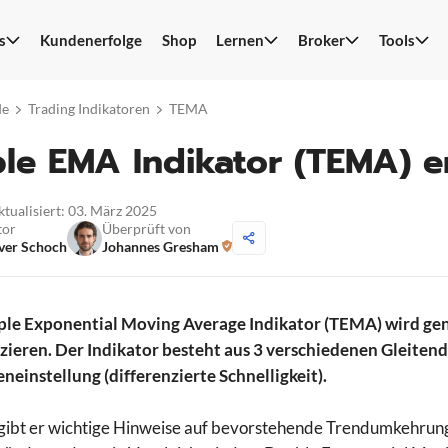
s
Kundenerfolge
Shop
Lernen
Broker
Tools
S
n
de
Trading Indikatoren
TEMA
ple EMA Indikator (TEMA) 
ktualisiert: 03. März 2025
tor
Überprüft von
ver Schoch
Johannes Gresham
ple Exponential Moving Average Indikator (TEMA) wird gen
izieren. Der Indikator besteht aus 3 verschiedenen Gleite
neinstellung (differenzierte Schnelligkeit).
gibt er wichtige Hinweise auf bevorstehende Trendumkehrunge