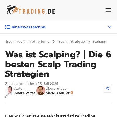
Zum
Inhalt
springen
Inhaltsverzeichnis
Trading.de
Trading lernen
Trading Strategien
Scalping
Was ist Scalping? | Die 6
besten Scalp Trading
Strategien
Zuletzt aktualisiert: 25. Juli 2025
Autor
Überprüft von
Andre Witzel
Markus Müller
Das Scalping ist eine sehr kurzfristige Trading