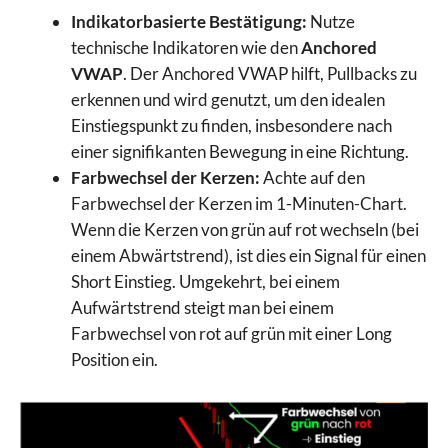
Indikatorbasierte Bestätigung:
Nutze
technische Indikatoren wie den
Anchored
VWAP
. Der Anchored VWAP hilft, Pullbacks zu
erkennen und wird genutzt, um den idealen
Einstiegspunkt zu finden, insbesondere nach
einer signifikanten Bewegung in eine Richtung.
Farbwechsel der Kerzen:
Achte auf den
Farbwechsel der Kerzen im 1-Minuten-Chart.
Wenn die Kerzen von grün auf rot wechseln (bei
einem Abwärtstrend), ist dies ein Signal für einen
Short Einstieg. Umgekehrt, bei einem
Aufwärtstrend steigt man bei einem
Farbwechsel von rot auf grün mit einer Long
Position ein.