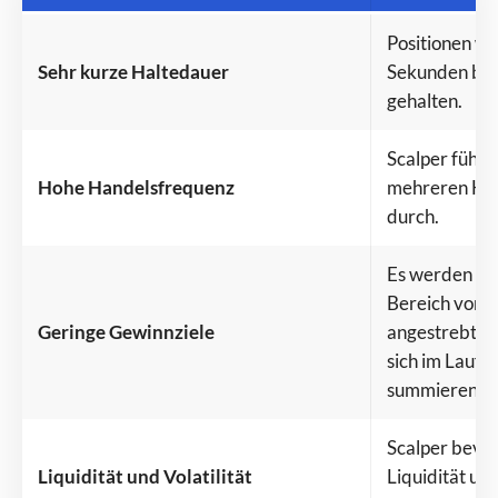
Positionen we
Sehr kurze Haltedauer
Sekunden bis
gehalten.
Scalper führe
Hohe Handelsfrequenz
mehreren Hun
durch.
Es werden kle
Bereich von n
Geringe Gewinnziele
angestrebt. 
sich im Laufe 
summieren.
Scalper bevo
Liquidität und Volatilität
Liquidität und