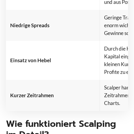
und aus Positi
Geringe Trans
Niedrige Spreads
enorm wichtig
Gewinne schm
Durch die He
Kapital einge
Einsatz von Hebel
kleinen Kurs
Profite zu erz
Scalper hande
Kurzer Zeitrahmen
Zeitrahmen, 
Charts.
Wie funktioniert Scalping