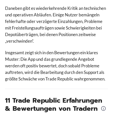
Swissquote
Daneben gibt es wiederkehrende Kritik an technischen
Targobank
und operativen Abläufen. Einige Nutzer bemängeln
TegasFX
fehlerhafte oder verzögerte Einzahlungen, Probleme
Tickmill
mit Freistellungsaufträgen sowie Schwierigkeiten bei
TMGM
Depotüberträgen, bei denen Positionen zeitweise
Trade Republic
„verschwinden“.
Traders Place
Trading 212
Insgesamt zeigt sich in den Bewertungen ein klares
Trive
Muster: Die App und das grundlegende Angebot
Vantage Markets
werden oft positiv bewertet, doch sobald Probleme
VT Markets
auftreten, wird die Bearbeitung durch den Support als
WH Selfinvest
größte Schwäche von Trade Republic wahrgenommen.
XM
XTB
11 Trade Republic Erfahrungen
& Bewertungen von Tradern