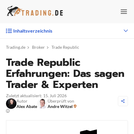
Zum
Inhalt
springen
Inhaltsverzeichnis
Trading.de
Broker
Trade Republic
Trade Republic
Erfahrungen: Das sagen
Trader & Experten
Zuletzt aktualisiert: 15. Juli 2026
Autor
Überprüft von
Alex Abate
Andre Witzel