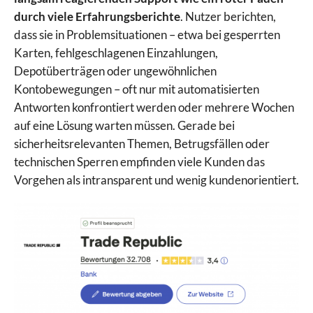
IQ Option
durch viele Erfahrungsberichte
. Nutzer berichten,
JFD Brokers
dass sie in Problemsituationen – etwa bei gesperrten
Libertex
Karten, fehlgeschlagenen Einzahlungen,
LYNX
Depotüberträgen oder ungewöhnlichen
Markets.com
Kontobewegungen – oft nur mit automatisierten
Moneta Markets
Antworten konfrontiert werden oder mehrere Wochen
Naga
auf eine Lösung warten müssen. Gerade bei
Pepperstone
sicherheitsrelevanten Themen, Betrugsfällen oder
Plus500
technischen Sperren empfinden viele Kunden das
PrimeXBT
Vorgehen als intransparent und wenig kundenorientiert.
PU Prime
RoboMarkets
Scalable Capital
Skilling
Smartbroker
Sparkassen Broker
StarTrader