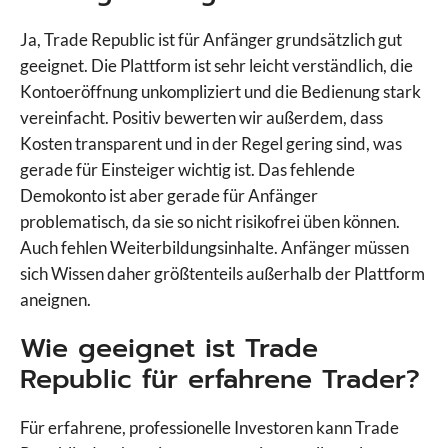
ActivTrades
Ja, Trade Republic ist für Anfänger grundsätzlich gut
Admirals
geeignet. Die Plattform ist sehr leicht verständlich, die
AMP Futures
Kontoeröffnung unkompliziert und die Bedienung stark
AvaFutures
vereinfacht. Positiv bewerten wir außerdem, dass
AvaTrade
Kosten transparent und in der Regel gering sind, was
Bitget
gerade für Einsteiger wichtig ist. Das fehlende
Bitpanda
Demokonto ist aber gerade für Anfänger
BlackBull Markets
problematisch, da sie so nicht risikofrei üben können.
Capital.com
Auch fehlen Weiterbildungsinhalte. Anfänger müssen
Vergleiche Broker
CapTrader
sich Wissen daher größtenteils außerhalb der Plattform
CMC Markets
aneignen.
Comdirect
Wie geeignet ist Trade
Consorsbank
Degiro
Republic für erfahrene Trader?
Deriv
Deutsche Bank
Für erfahrene, professionelle Investoren kann Trade
DKB