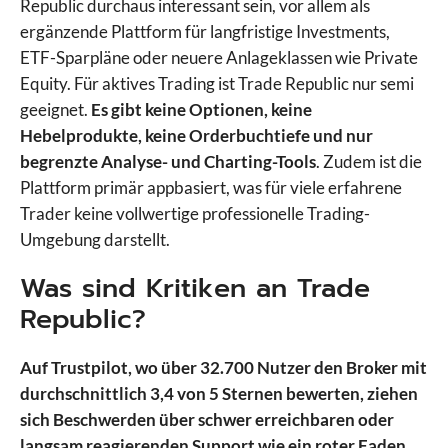
Republic durchaus interessant sein, vor allem als
eToro
ergänzende Plattform für langfristige Investments,
Finanzen.net
ETF-Sparpläne oder neuere Anlageklassen wie Private
Flatex
Equity. Für aktives Trading ist Trade Republic nur semi
FOREX.com
geeignet.
Es gibt keine Optionen, keine
FP Markets
Hebelprodukte, keine Orderbuchtiefe und nur
FP Trading
begrenzte Analyse- und Charting-Tools
. Zudem ist die
FP Trading Demo
Plattform primär appbasiert, was für viele erfahrene
Freedom24
Trader keine vollwertige professionelle Trading-
Fusion Markets
Umgebung darstellt.
FXCM
Was sind Kritiken an Trade
FxPro
GBE Brokers
Republic?
IC Markets
IC Trading
Auf Trustpilot, wo über 32.700 Nutzer den Broker mit
IG
durchschnittlich 3,4 von 5 Sternen bewerten, ziehen
ING
sich Beschwerden über schwer erreichbaren oder
Interactive Brokers
langsam reagierenden Support wie ein roter Faden