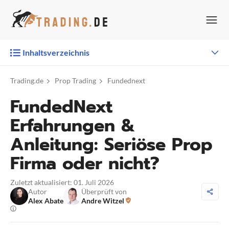
Zum
Inhalt
springen
Inhaltsverzeichnis
Trading.de
Prop Trading
Fundednext
FundedNext
Erfahrungen &
Anleitung: Seriöse Prop
Firma oder nicht?
Zuletzt aktualisiert: 01. Juli 2026
Autor
Überprüft von
Alex Abate
Andre Witzel