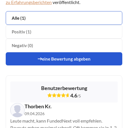
zu Erfahrungsberichten
veröffentlicht.
My Funded Futures
SabioTrade
Alle (1)
The Funded Trader
The Goat Funded Trader
Positiv (1)
The Trading Pit
TopStep
Negativ (0)
UProfit
eine Bewertung abgeben
Benutzerbewertung
4.6
/
5
Thorben Kr.
09.04.2026
Leute macht, kann FundedNext voll empfehlen.
Payouts gehen maximal schnell. Oft kommen sie in 1, 2