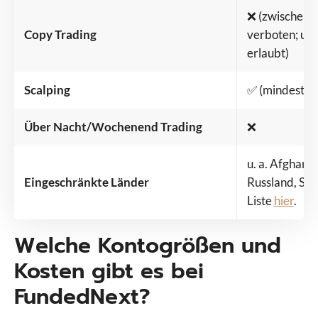
❌ (zwischen 
Copy Trading
verboten; un
erlaubt)
Scalping
✅ (mindestens
Über Nacht/Wochenend Trading
❌
u. a. Afghanis
Eingeschränkte Länder
Russland, Soma
Liste
hier
.
Welche Kontogrößen und
Kosten gibt es bei
FundedNext?