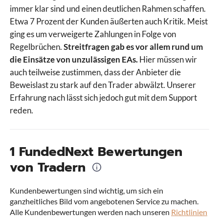
immer klar sind und einen deutlichen Rahmen schaffen.
5%ers
Etwa 7 Prozent der Kunden äußerten auch Kritik. Meist
Alpha Futures
ging es um verweigerte Zahlungen in Folge von
Apex
Regelbrüchen.
Streitfragen gab es vor allem rund um
Blueberry Funded
die Einsätze von unzulässigen EAs.
Hier müssen wir
Blueberry Futures
auch teilweise zustimmen, dass der Anbieter die
E8 Markets
Beweislast zu stark auf den Trader abwälzt. Unserer
Earn2Trade
Erfahrung nach lässt sich jedoch gut mit dem Support
FTMO
reden.
FundedNext
Vergleiche Prop Firmen
Funding Ticks
FundingPips
1 FundedNext Bewertungen
FxIFY
von Tradern
FXIFY Futures
Goat Funded Futures
Kundenbewertungen sind wichtig, um sich ein
InstantFunding
ganzheitliches Bild vom angebotenen Service zu machen.
IQ Capital
Alle Kundenbewertungen werden nach unseren
Richtlinien
Leeloo