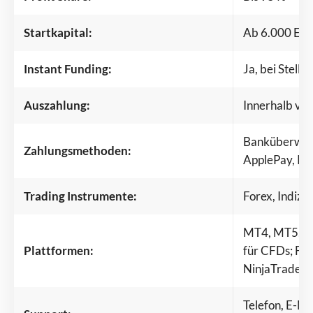
Startkapital:
Ab 6.000 EUR
Instant Funding:
Ja, bei Stellar
Auszahlung:
Innerhalb vo
Banküberweis
Zahlungsmethoden:
ApplePay, PayP
Trading Instrumente:
Forex, Indize
MT4, MT5, cT
Plattformen:
für CFDs; Fut
NinjaTrader,
Telefon, E-Ma