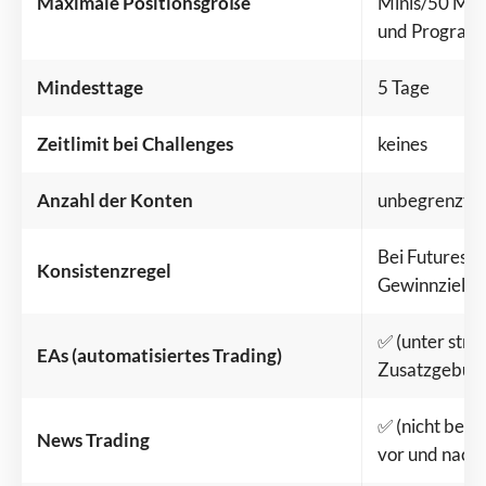
Maximale Positionsgröße
Minis/50 Micr
und Programm
Mindesttage
5 Tage
Zeitlimit bei Challenges
keines
Anzahl der Konten
unbegrenzt
Bei Futures 
Konsistenzregel
Gewinnziel pr
✅ (unter stre
EAs (automatisiertes Trading)
Zusatzgebühr
✅ (nicht bei
News Trading
vor und nach