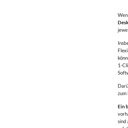
Wenn
Desk
jewe
Insb
Flexi
könn
1-Cl
Softw
Darü
zum 
Ein 
vorh
sind