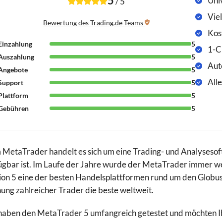
5
Uni
/
5
Vie
Bewertung des Trading.de Teams
Kos
Einzahlung
5
1-C
Auszahlung
5
Aut
Angebote
5
All
Support
5
Plattform
5
Gebühren
5
 MetaTrader handelt es sich um eine Trading- und Analysesoft
ügbar ist. Im Laufe der Jahre wurde der MetaTrader immer wei
ion 5 eine der besten Handelsplattformen rund um den Globus 
ung zahlreicher Trader die beste weltweit.
haben den MetaTrader 5 umfangreich getestet und möchten I