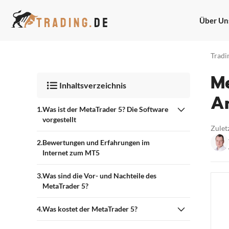
Zum
Inhalt
Über Un
springen
Tradi
Me
Inhaltsverzeichnis
A
Was ist der MetaTrader 5? Die Software
vorgestellt
Zuletz
Bewertungen und Erfahrungen im
Internet zum MT5
Was sind die Vor- und Nachteile des
MetaTrader 5?
Was kostet der MetaTrader 5?