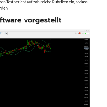
en Testbericht auf zahlreiche Rubriken ein, sodass
rden.
ftware vorgestellt