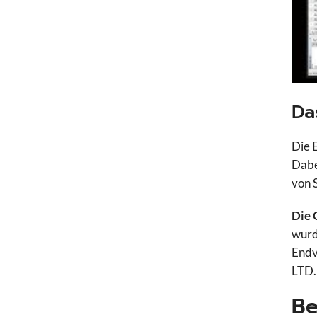
Da
Die 
Dabe
von 
Die 
wurd
Endv
LTD.
Be