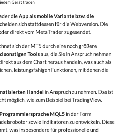
 jedem Gerät traden
eder die
App als mobile Variante bzw. die
scheiden sich stattdessen für die Webversion. Die
oder direkt vom MetaTrader zugesendet.
chnet sich der MT5 durch eine noch größere
d sonstigen Tools
aus, die Sie in Anspruch nehmen
direkt aus dem Chart heraus handeln, was auch als
eichen, leistungsfähigen Funktionen, mit denen die
atisierten Handel
in Anspruch zu nehmen. Das ist
cht möglich, wie zum Beispiel bei TradingView.
ie Programmiersprache MQL5
in der Form
ndelsroboter sowie Indikatoren zu entwickeln. Diese
mmt, was insbesondere für professionelle und