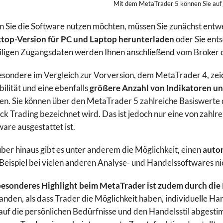
Mit dem MetaTrader 5 können Sie auf
 Sie die Software nutzen möchten, müssen Sie zunächst entw
top-Version für PC und Laptop herunterladen
oder Sie ent
iligen Zugangsdaten werden Ihnen anschließend vom Broker 
esondere im Vergleich zur Vorversion, dem MetaTrader 4, zei
bilität und eine ebenfalls
größere Anzahl von Indikatoren un
en. Sie können über den MetaTrader 5 zahlreiche Basiswerte 
ick Trading bezeichnet wird. Das ist jedoch nur eine von zahlr
are ausgestattet ist.
ber hinaus gibt es unter anderem die Möglichkeit, einen
autom
Beispiel bei vielen anderen Analyse- und Handelssoftwares ni
besonderes Highlight beim MetaTrader ist zudem durch d
anden, als dass Trader die Möglichkeit haben, individuelle Ha
 auf die persönlichen Bedürfnisse und den Handelsstil abgesti