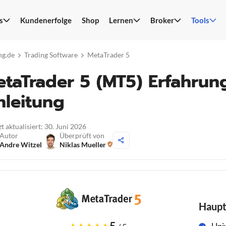
s
Kundenerfolge
Shop
Lernen
Broker
Tools
S
n
ng.de
Trading Software
MetaTrader 5
taTrader 5 (MT5) Erfahrun
nleitung
t aktualisiert: 30. Juni 2026
Autor
Überprüft von
Andre Witzel
Niklas Mueller
Haup