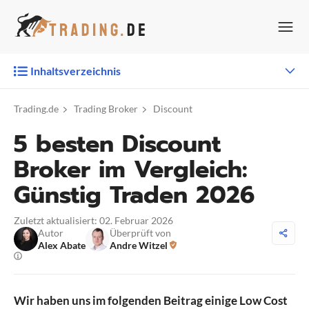
Zum
Inhalt
springen
Inhaltsverzeichnis
Trading.de
Trading Broker
Discount
5 besten Discount
Broker im Vergleich:
Günstig Traden 2026
Zuletzt aktualisiert: 02. Februar 2026
Autor
Überprüft von
Alex Abate
Andre Witzel
Wir haben uns im folgenden Beitrag einige Low Cost