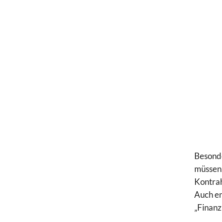
Besonde
müssen,
Kontrah
Auch en
„Finanz