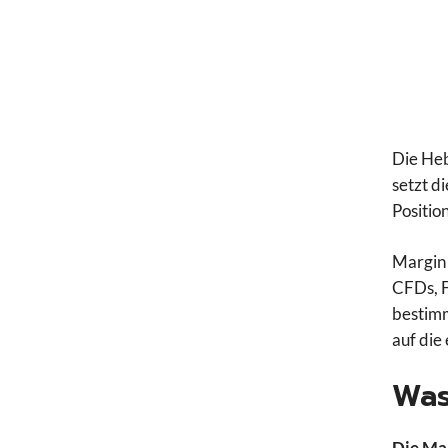
Die Heb
setzt d
Positio
Margin 
CFDs, F
bestimm
auf die
Was
Die Mar