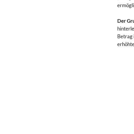
ermögli
Der Gru
hinterle
Betrag 
erhöhte