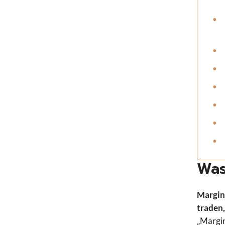
Was
Margin 
traden,
„Margin