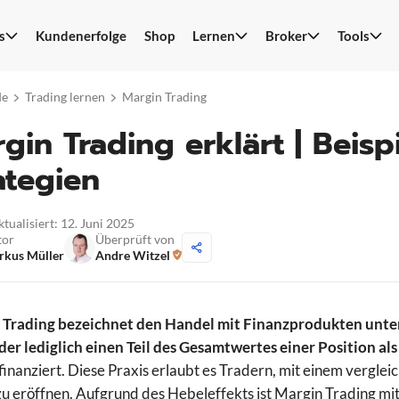
s
Kundenerfolge
Shop
Lernen
Broker
Tools
S
n
de
Trading lernen
Margin Trading
gin Trading erklärt | Beisp
ategien
ktualisiert: 12. Juni 2025
tor
Überprüft von
rkus Müller
Andre Witzel
 Trading bezeichnet den Handel mit Finanzprodukten unter
der lediglich einen Teil des Gesamtwertes einer Position al
finanziert. Diese Praxis erlaubt es Tradern, mit einem vergle
u eröffnen. Aufgrund des Hebeleffekts ist Margin Trading mi