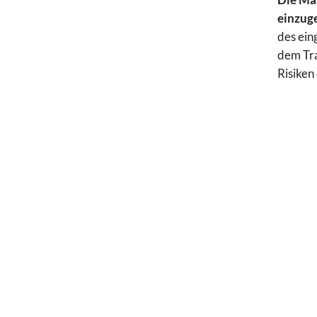
einzug
des ein
dem Tra
Risiken