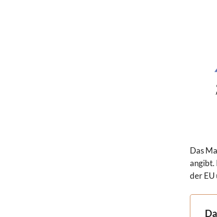
Das Mar
angibt.
der EU 
Da