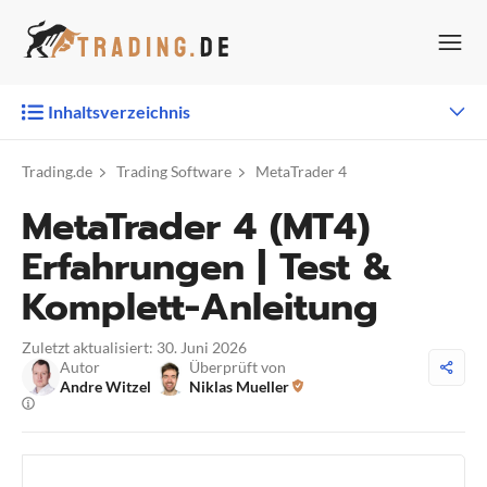
Zum
Inhalt
springen
Inhaltsverzeichnis
Trading.de
Trading Software
MetaTrader 4
MetaTrader 4 (MT4)
Erfahrungen | Test &
Komplett-Anleitung
Zuletzt aktualisiert: 30. Juni 2026
Autor
Überprüft von
Andre Witzel
Niklas Mueller