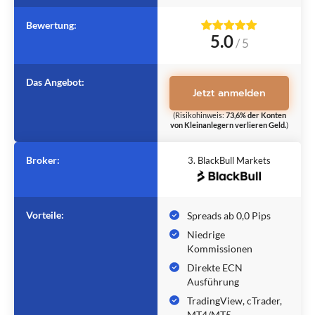
Bewertung:
5.0
/
5
Das Angebot:
Jetzt anmelden
(Risikohinweis:
73,6% der Konten
von Kleinanlegern verlieren Geld.
)
Broker:
3. BlackBull Markets
Vorteile:
Spreads ab 0,0 Pips
Niedrige
Kommissionen
Direkte ECN
Ausführung
TradingView, cTrader,
MT4/MT5