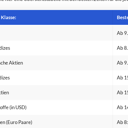
 Klasse:
Best
Ab 9.
dizes
Ab 8.
che Aktien
Ab 9.
dizes
Ab 15
tien
Ab 15
offe (in USD)
Ab 14
en (Euro Paare)
Ab 8: