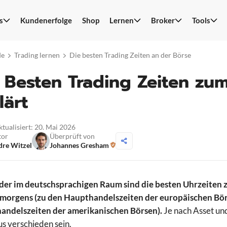
s
Kundenerfolge
Shop
Lernen
Broker
Tools
S
n
de
Trading lernen
Die besten Trading Zeiten an der Börse
 Besten Trading Zeiten zu
lärt
ktualisiert: 20. Mai 2026
tor
Überprüft von
re Witzel
Johannes Gresham
ader im deutschsprachigen Raum sind die besten Uhrzeiten 
 morgens (zu den Haupthandelszeiten der europäischen Bör
andelszeiten der amerikanischen Börsen).
Je nach Asset un
s verschieden sein.