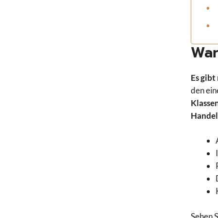
Wan
Es gibt
den ein
Klassen
Handel
Sehen S