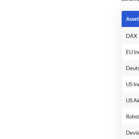
Asset
DAX
EU In
Deuts
US In
US Ak
Rohst
Devis