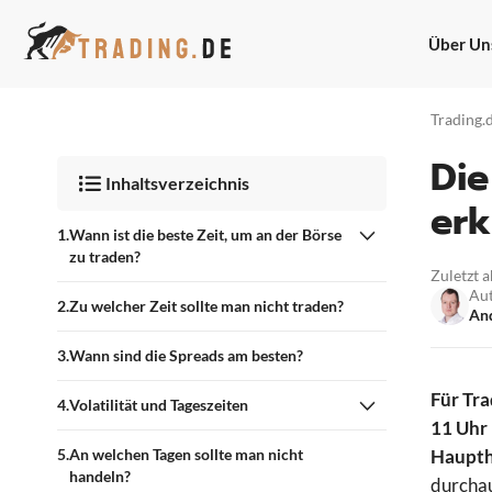
Zum
Inhalt
Über Un
springen
Trading.
Die
Inhaltsverzeichnis
erk
Wann ist die beste Zeit, um an der Börse
zu traden?
Zuletzt a
Au
Zu welcher Zeit sollte man nicht traden?
And
Wann sind die Spreads am besten?
Für Tr
Volatilität und Tageszeiten
11 Uhr
An welchen Tagen sollte man nicht
Haupth
handeln?
durchau