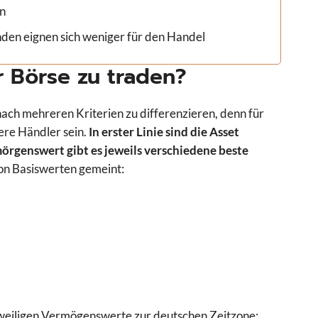
n
nden eignen sich weniger für den Handel
r Börse zu traden?
 nach mehreren Kriterien zu differenzieren, denn für
ere Händler sein.
In erster Linie sind die Asset
örgenswert gibt es jeweils verschiedene beste
on Basiswerten gemeint:
 jeweiligen Vermögenswerte zur deutschen Zeitzone: