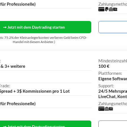
für Professionelle)
Zahlungsmetho
➞ Jetzt mit dem Daytrading starten
is: 75.2% der Kleinanlegerkonten verlieren Geld beim CFD-
Handel mit diesem Anbieter.)
:
Mindesteinzah
 & 3+ weitere
100 €
Plattformen:
Eigene Softwa
Trade:
Support:
 Spread + 3$ Kommissionen pro 1 Lot
24/5 Mehrsprac
LiveChat, Kon
für Professionelle)
Zahlungsmetho
➞ Jetzt mit dem Daytrading starten