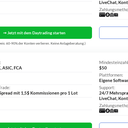
LiveChat, Kon
Zahlungsmetho
➞ Jetzt mit dem Daytrading starten
eis: 60-90% der Konten verlieren. Keine Anlageberatung.)
:
Mindesteinzah
, ASIC, FCA
$50
Plattformen:
Eigene Softwa
Trade:
Support:
 Spread mit 1,5$ Kommissionen pro 1 Lot
24/7 Mehrsprac
LiveChat, Kon
Zahlungsmetho