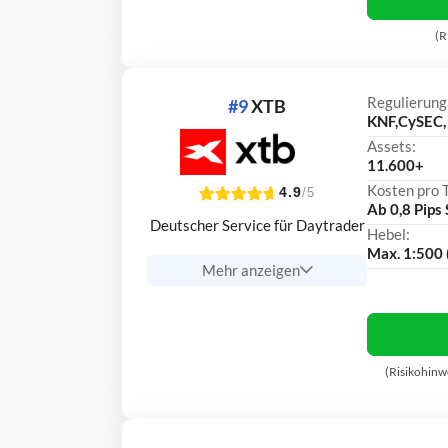
(R
Regulierung
#9
XTB
KNF,CySEC,
Assets:
11.600+
Kosten pro 
4.9
/5
Ab 0,8 Pip
Deutscher Service für Daytrader
Hebel:
Max. 1:500 
Mehr anzeigen
(Risikohinw