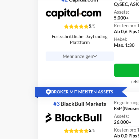
CySEC, ASIC
Assets:
5.000+
Kosten pro 
5
/5
Ab 0,6 Pip
Fortschrittliche Daytrading
Hebel:
Plattform
Max. 1:30
Mehr anzeigen
(Ris
BROKER MIT MEISTEN ASSETS
Regulierung
#3
BlackBull Markets
FSP (Neusee
Assets:
26.000+
Kosten pro 
5
/5
Ab 0,0 Pips