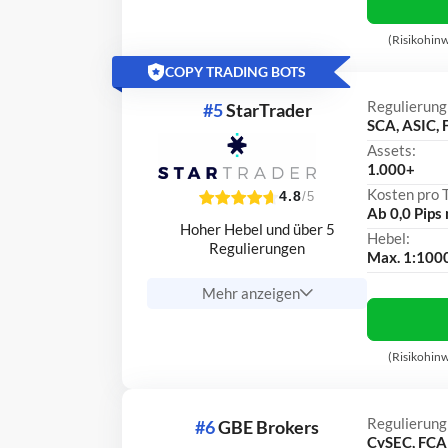
(Risikohinw
COPY TRADING BOTS
Regulierung
#5
StarTrader
SCA, ASIC, 
Assets:
1.000+
Kosten pro 
4.8
/5
Ab 0,0 Pips
Hoher Hebel und über 5
Hebel:
Regulierungen
Max. 1:100
Mehr anzeigen
(Risikohinw
Regulierung
#6
GBE Brokers
CySEC, FCA