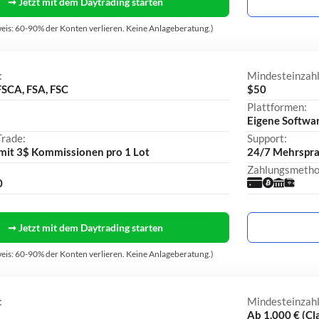
➞ Jetzt mit dem Daytrading starten
eis: 60-90% der Konten verlieren. Keine Anlageberatung.)
:
Mindesteinzah
FSCA, FSA, FSC
$50
Plattformen:
Eigene Softwa
Trade:
Support:
 mit 3$ Kommissionen pro 1 Lot
24/7 Mehrsprac
Zahlungsmetho
0
➞ Jetzt mit dem Daytrading starten
eis: 60-90% der Konten verlieren. Keine Anlageberatung.)
:
Mindesteinzah
Ab 1.000 € (Cla