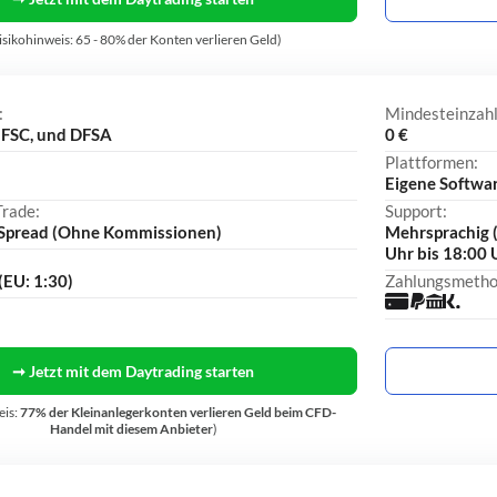
isikohinweis: 65 - 80% der Konten verlieren Geld)
:
Mindesteinzah
 FSC, und DFSA
0 €
Plattformen:
Eigene Softwar
Trade:
Support:
s Spread (Ohne Kommissionen)
Mehrsprachig (
Uhr bis 18:00 
(EU: 1:30)
Zahlungsmetho
➞ Jetzt mit dem Daytrading starten
eis:
77% der Kleinanlegerkonten verlieren Geld beim CFD-
Handel mit diesem Anbieter
)