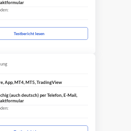
taktformular
den:
Testbericht lesen
lung
re, App, MT4, MT5, TradingView
hig (auch deutsch) per Telefon, E-Mail,
taktformular
den: