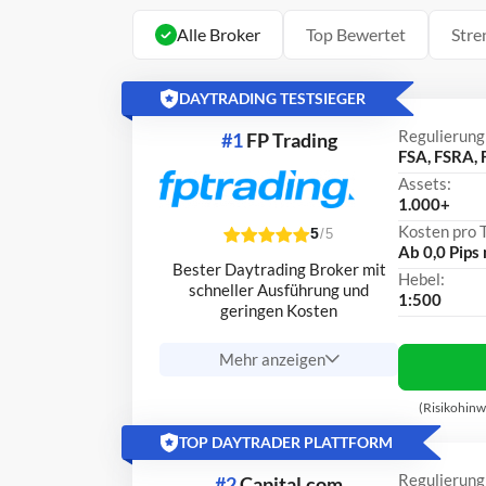
Alle Broker
Top Bewertet
Stre
DAYTRADING TESTSIEGER
Regulierung
#1
FP Trading
FSA, FSRA, 
Assets:
1.000+
Kosten pro 
5
/5
Ab 0,0 Pips
Bester Daytrading Broker mit
Hebel:
schneller Ausführung und
1:500
geringen Kosten
Mehr anzeigen
(Risikohinw
TOP DAYTRADER PLATTFORM
Regulierung
#2
Capital.com