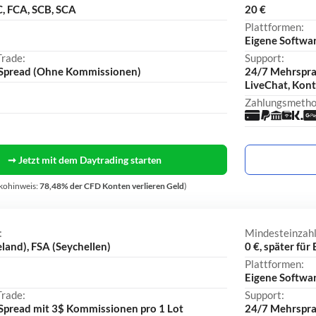
, FCA, SCB, SCA
20 €
Plattformen:
Eigene Softwar
Trade:
Support:
s Spread (Ohne Kommissionen)
24/7 Mehrsprac
LiveChat, Kont
Zahlungsmetho
➞ Jetzt mit dem Daytrading starten
ikohinweis:
78,48% der CFD Konten verlieren Geld
)
:
Mindesteinzah
land), FSA (Seychellen)
0 €, später für
Plattformen:
Eigene Softwar
Trade:
Support:
 Spread mit 3$ Kommissionen pro 1 Lot
24/7 Mehrsprac