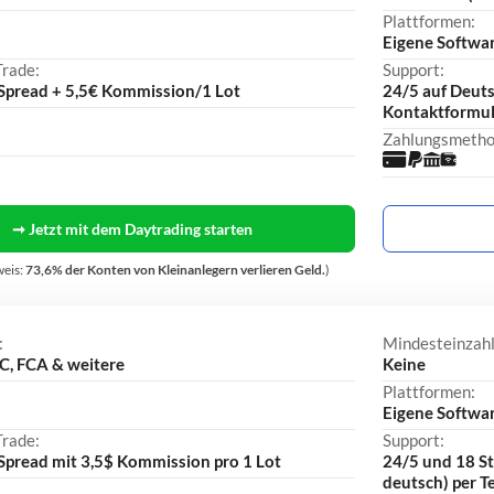
Plattformen:
Eigene Softwa
Trade:
Support:
 Spread + 5,5€ Kommission/1 Lot
24/5 auf Deutsc
Kontaktformul
Zahlungsmetho
➞ Jetzt mit dem Daytrading starten
weis:
73,6% der Konten von Kleinanlegern verlieren Geld.
)
:
Mindesteinzah
C, FCA & weitere
Keine
Plattformen:
Eigene Softwar
Trade:
Support:
 Spread mit 3,5$ Kommission pro 1 Lot
24/5 und 18 S
deutsch) per T