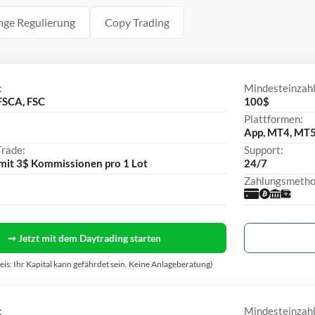
nge Regulierung
Copy Trading
:
Mindesteinzah
FSCA, FSC
100$
Plattformen:
App, MT4, MT5,
Trade:
Support:
 mit 3$ Kommissionen pro 1 Lot
24/7
Zahlungsmetho
➞ Jetzt mit dem Daytrading starten
eis: Ihr Kapital kann gefährdet sein. Keine Anlageberatung)
:
Mindesteinzah