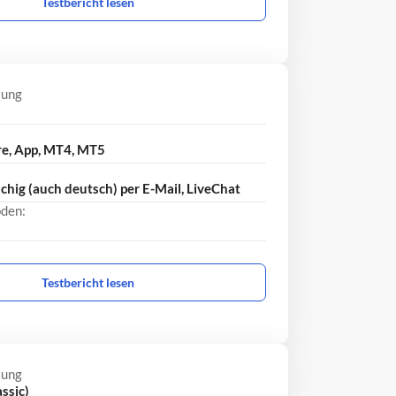
Testbericht lesen
lung
re, App, MT4, MT5
hig (auch deutsch) per E-Mail, LiveChat
den:
Testbericht lesen
lung
ssic)