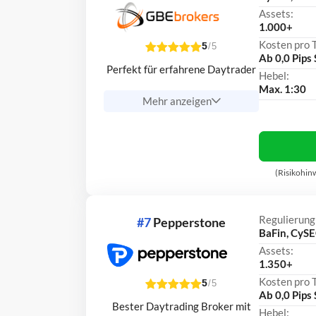
Assets:
1.000+
Kosten pro 
5
/5
Ab 0,0 Pips
Perfekt für erfahrene Daytrader
Hebel:
Max. 1:30
Mehr anzeigen
(Risikohin
Regulierung
#7
Pepperstone
BaFin, CySE
Assets:
1.350+
Kosten pro 
5
/5
Ab 0,0 Pips
Bester Daytrading Broker mit
Hebel: