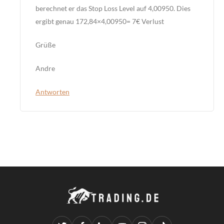
berechnet er das Stop Loss Level auf 4,00950. Dies
ergibt genau 172,84×4,00950= 7€ Verlust
Grüße
Andre
Antworten