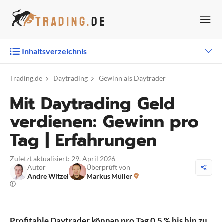
Zum
Inhalt
springen
Inhaltsverzeichnis
Trading.de
Daytrading
Gewinn als Daytrader
Mit Daytrading Geld
verdienen: Gewinn pro
Tag | Erfahrungen
Zuletzt aktualisiert: 29. April 2026
Autor
Überprüft von
Andre Witzel
Markus Müller
Profitable Daytrader können pro Tag 0,5 % bis hin zu