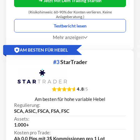
➞ Jetzt Mit Dem Trading Starten
(Risikohinweis: 60-90% der Konten verlieren. Keine
Anlageberatung.)
Testbericht lesen
Mehr anzeigen
AM BESTEN FÜR HEBEL
#3
StarTrader
4.8
/5
Am besten für hohe variable Hebel
Regulierung:
SCA, ASIC, FSCA, FSA, FSC
Assets:
1.000+
Kosten pro Trade:
Ab 0,0 Pips mit 3$ Kommissionen pro 1 Lot