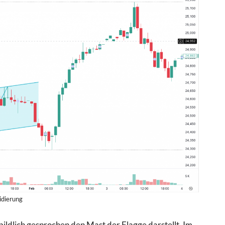
idierung
 bildlich gesprochen den Mast der Flagge darstellt. Im