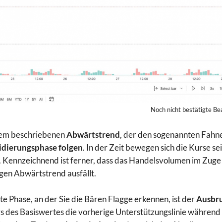
Noch nicht bestätigte Be
em beschriebenen
Abwärtstrend
, der den sogenannten Fahne
idierungsphase folgen
. In der Zeit bewegen sich die Kurse se
 Kennzeichnend ist ferner, dass das Handelsvolumen im Zuge d
gen Abwärtstrend ausfällt.
tte Phase, an der Sie die Bären Flagge erkennen, ist der
Ausbru
s des Basiswertes die vorherige Unterstützungslinie während