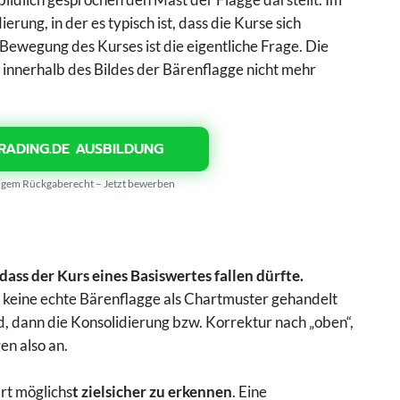
rung, in der es typisch ist, dass die Kurse sich
 Bewegung des Kurses ist die eigentliche Frage. Die
r innerhalb des Bildes der Bärenflagge nicht mehr
RADING.DE AUSBILDUNG
gigem Rückgaberecht – Jetzt bewerben
dass der Kurs eines Basiswertes fallen dürfte.
um keine echte Bärenflagge als Chartmuster gehandelt
d, dann die Konsolidierung bzw. Korrektur nach „oben“,
gen also an.
rt möglichs
t zielsicher zu erkennen
. Eine