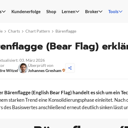
s
Kundenerfolge
Shop
Lernen
Broker
Tools
S
n
de
Charts
Chart Pattern
Bärenflagge
enflagge (Bear Flag) erklä
ktualisiert: 03. März 2026
tor
Überprüft von
re Witzel
Johannes Gresham
er Bärenflagge (English Bear Flag) handelt es sich um ein 
nem starken Trend eine Konsolidierungsphase einleitet. Nach 
s des Basiswertes anschließend erneut deutlich sinken lässt 