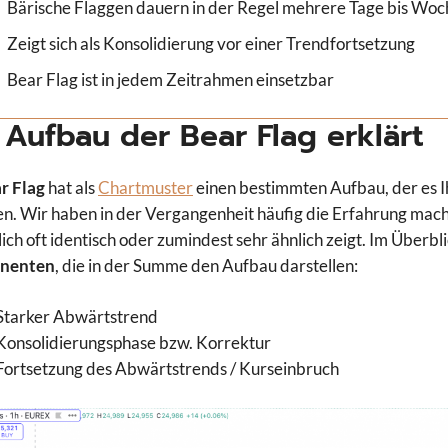
Bärische Flaggen dauern in der Regel mehrere Tage bis Wo
Zeigt sich als Konsolidierung vor einer Trendfortsetzung
Bear Flag ist in jedem Zeitrahmen einsetzbar
 Aufbau der Bear Flag erklärt
r Flag
hat als
Chartmuster
einen bestimmten Aufbau, der es I
n. Wir haben in der Vergangenheit häufig die Erfahrung mach
lich oft identisch oder zumindest sehr ähnlich zeigt. Im Überb
nenten
, die in der Summe den Aufbau darstellen:
Starker Abwärtstrend
Konsolidierungsphase bzw. Korrektur
Fortsetzung des Abwärtstrends / Kurseinbruch