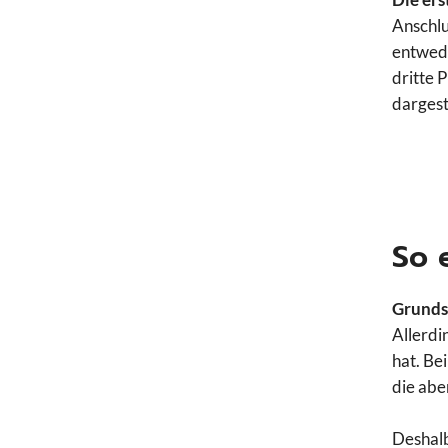
Anschlu
entwe
dritte 
dargest
So 
Grundsä
Allerdin
hat. Be
die abe
Deshalb