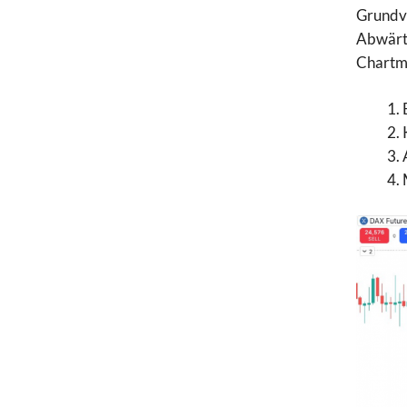
Grundvo
Abwärts
Chartmu