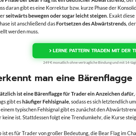
ss daran gibt es eine Korrektur bzw. kurze Phase der Konsolidie
der
seitwärts bewegen oder sogar leicht steigen
. Exakt diese
Phase ist anschließend das
Fortsetzen des Abwärtstrends
, de
ellt werden muss.
LERNE PATTERN TRADEN MIT DER T
249 € monatlich ohne vertragliche Bindung und mit 14-tä
erkennt man eine Bärenflagge
tzlich ist eine Bärenflagge für Trader ein Anzeichen dafür, 
gs gibt es
häufiger Fehlsignale
, sodass es sich letztendlich 
i einem typischen Fehlsignal gibt es zunächst den Abwärtstren
r keine ist. Stattdessen folgt eine Trendumkehr, die Kurse stei
 ist es für Trader von großer Bedeutung, die Bear Flag im Cha