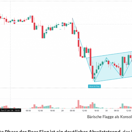
Bärische Flagge als Konsol
te Phase der Bear Flag ist ein deutlicher Abwärtstrend
, der