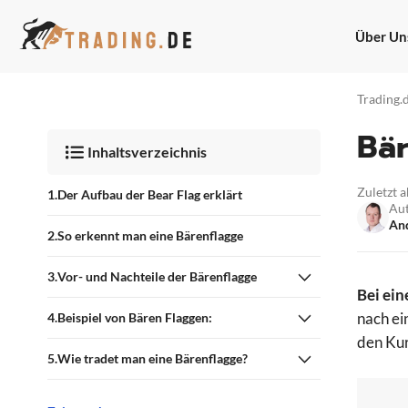
Zum
Inhalt
Über Un
springen
Trading.
Bär
Inhaltsverzeichnis
Zuletzt a
Der Aufbau der Bear Flag erklärt
Au
And
So erkennt man eine Bärenflagge
Vor- und Nachteile der Bärenflagge
Bei ein
nach ei
Beispiel von Bären Flaggen:
den Kur
Wie tradet man eine Bärenflagge?