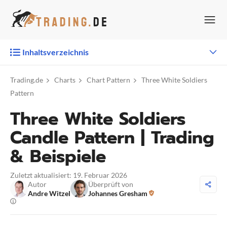
Zum
Inhalt
springen
Inhaltsverzeichnis
Trading.de
Charts
Chart Pattern
Three White Soldiers
Pattern
Three White Soldiers
Candle Pattern | Trading
& Beispiele
Zuletzt aktualisiert: 19. Februar 2026
Autor
Überprüft von
Andre Witzel
Johannes Gresham