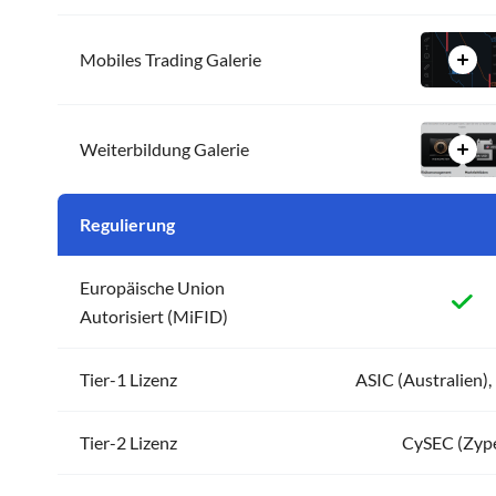
Libertex
LYNX
Mobiles Trading Galerie
Markets.com
Moneta Markets
Naga
Weiterbildung Galerie
Pepperstone
Plus500
PrimeXBT
Regulierung
PU Prime
RoboMarkets
Europäische Union
Scalable Capital
Autorisiert (MiFID)
Skilling
Smartbroker
Tier-1 Lizenz
Sparkassen Broker
ASIC (Australien)
StarTrader
Swissquote
Tier-2 Lizenz
CySEC (Zyp
Targobank
TegasFX