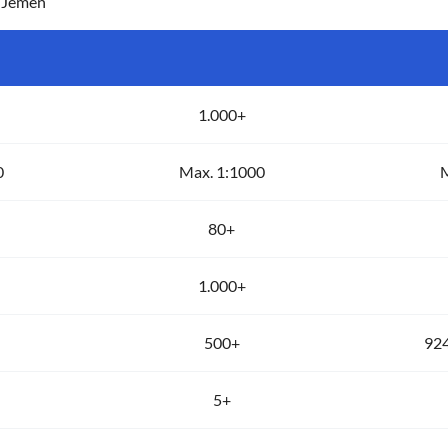
, Jemen
1.000+
0
Max. 1:1000
M
80+
1.000+
500+
924
5+