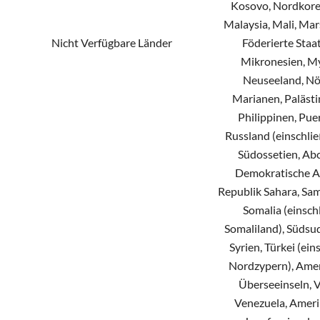
Kosovo, Nordkorea
Malaysia, Mali, Mars
Nicht Verfügbare Länder
Föderierte Staa
Mikronesien, M
Neuseeland, Nö
Marianen, Palästi
Philippinen, Puer
Russland (einschlie
Südossetien, Abc
Demokratische A
Republik Sahara, Sam
Somalia (einsch
Somaliland), Südsu
Syrien, Türkei (ein
Nordzypern), Amer
Überseeinseln, 
Venezuela, Ameri