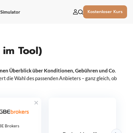
Kostenloser Kurs
Simulator
uchen
ach:
 im Tool)
einen Überblick über Konditionen, Gebühren und Co
.
tert die Wahl des passenden Anbieters – ganz gleich, ob
BE Brokers