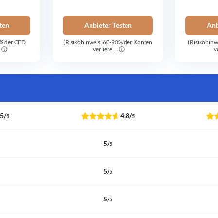
ten
Anbieter Testen
Anb
8% der CFD
(Risikohinweis: 60-90% der Konten
(Risikohinw
verliere...
v
5
/
4.8
/
5
5
5
/
5
5
/
5
5
/
5