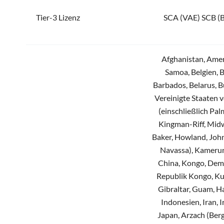
Tickmill
Tier-3 Lizenz
SCA (VAE) SCB (
TMGM
Trade Republic
Traders Place
Afghanistan, Amer
Trading 212
Samoa, Belgien, 
Trive
Barbados, Belarus, B
Vantage Markets
Vereinigte Staaten 
VT Markets
(einschließlich Pal
WH Selfinvest
Kingman-Riff, Midw
XM
Baker, Howland, Joh
XTB
Navassa), Kamerun
China, Kongo, Dem
Republik Kongo, Kub
Gibraltar, Guam, Hai
Indonesien, Iran, Ir
Japan, Arzach (Ber