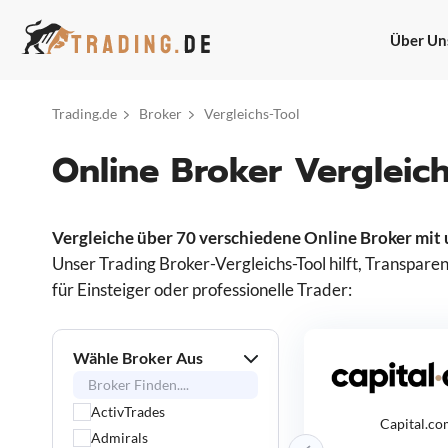
Zum
Inhalt
Über Un
springen
Trading.de
Broker
Vergleichs-Tool
Online Broker Vergleic
Vergleiche über 70 verschiedene Online Broker mit
Unser Trading Broker-Vergleichs-Tool hilft, Transparen
für Einsteiger oder professionelle Trader:
Wähle Broker Aus
ActivTrades
Capital.c
Admirals