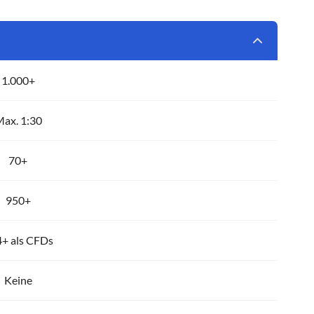
1.000+
ax. 1:30
70+
950+
+ als CFDs
Keine