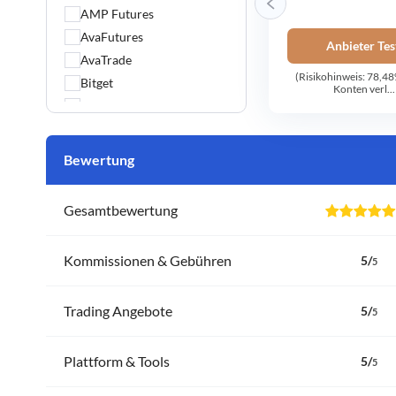
AMP Futures
AvaFutures
Anbieter Tes
AvaTrade
(Risikohinweis: 78,4
Bitget
Konten verl...
Bitpanda
BlackBull Markets
Capital.com
Bewertung
CapTrader
CMC Markets
Gesamtbewertung
Comdirect
Consorsbank
Kommissionen & Gebühren
5
/
5
Degiro
Deriv
Trading Angebote
5
/
Deutsche Bank
5
DKB
eToro
Plattform & Tools
5
/
5
Finanzen.net