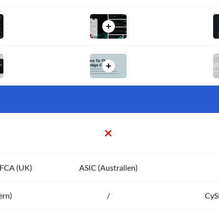
, FCA (UK)
ASIC (Australien)
ern)
/
CyS