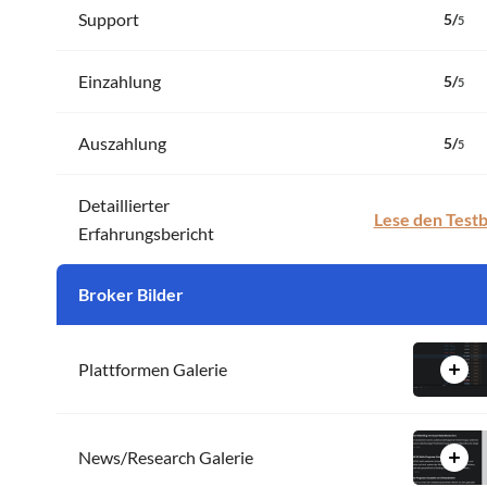
Flatex
Support
5
/
5
FOREX.com
FP Markets
Einzahlung
5
/
5
FP Trading
FP Trading Demo
Auszahlung
5
/
5
Freedom24
Fusion Markets
Detaillierter
FXCM
Lese den Testb
Erfahrungsbericht
FxPro
GBE Brokers
Broker Bilder
IC Markets
IC Trading
IG
Plattformen Galerie
ING
Interactive Brokers
IQ Option
News/Research Galerie
JFD Brokers