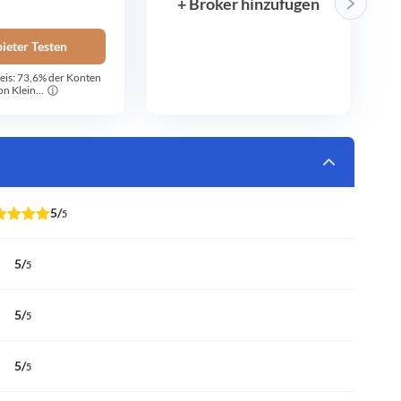
+ Broker hinzufügen
ieter Testen
eis: 73,6% der Konten
on Klein...
5
/
5
5
/
5
5
/
5
5
/
5