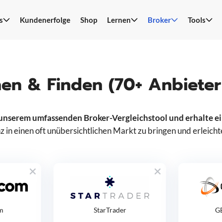
s
Kundenerfolge
Shop
Lernen
Broker
Tools
S
n
hen & Finden (70+ Anbieter
 unserem umfassenden Broker-Vergleichstool und erhalte 
z in einen oft unübersichtlichen Markt zu bringen und erleich
om
StarTrader
G