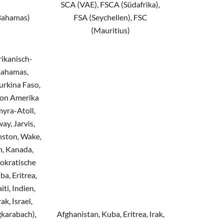
SCA (VAE), FSCA (Südafrika),
Bahamas)
FSA (Seychellen), FSC
(Mauritius)
ikanisch-
Bahamas,
urkina Faso,
von Amerika
myra-Atoll,
ay, Jarvis,
nston, Wake,
, Kanada,
okratische
a, Eritrea,
ti, Indien,
ak, Israel,
gkarabach),
Afghanistan, Kuba, Eritrea, Irak,