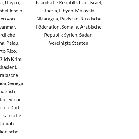
, Libyen,
Islamische Republik Iran, Israel,
hallinseln,
Liberia, Libyen, Malaysia,
ten von
Nicaragua, Pakistan, Russische
yanmar,
Föderation, Somalia, Arabische
rdliche
Republik Syrien, Sudan,
na, Palau,
Vereinigte Staaten
to Rico,
ßlich Krim,
hasien),
rabische
oa, Senegal,
ließlich
dan, Sudan,
schließlich
ikanische
Vanuatu,
kanische