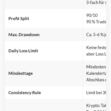
3-fach für s
90/10
Profit Split
90 % Trader /
Max. Drawdown
Ca. 5-6 % je 
Keine feste t
Daily Loss Limit
aber Loss Lim
Mindestens ei
Mindesttage
Kalendertag f
Abschluss de
Consistency Rule
Limit bei 30 
Krypto: Take