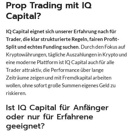
Prop Trading mit IQ
5%ers
Capital?
Alpha Futures
Apex
IQ Capital eignet sich unserer Erfahrung nach für
Blueberry Funded
Trader, die klar strukturierte Regeln, fairen Profit-
Blueberry Futures
Split und echtes Funding suchen
. Durch den Fokus auf
E8 Markets
Kryptowährungen, tägliche Auszahlungen in Krypto und
Earn2Trade
eine moderne Plattform ist IQ Capital auch für alle
FTMO
Trader attraktiv, die Performance über lange
FundedNext
Vergleiche Prop Firmen
Zeiträume zeigen und mit Fremdkapital arbeiten
Funding Ticks
wollen, ohne sofort große Summen eigenes Geld zu
FundingPips
riskieren.
FxIFY
FXIFY Futures
Ist IQ Capital für Anfänger
Goat Funded Futures
oder nur für Erfahrene
InstantFunding
geeignet?
IQ Capital
Leeloo