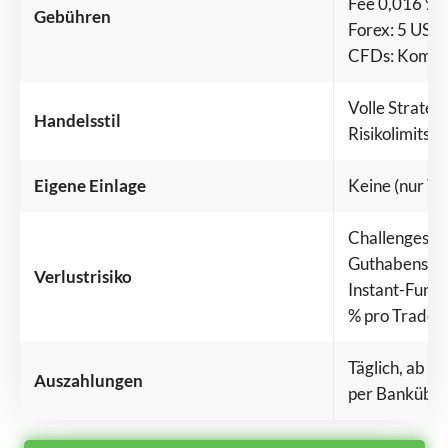
Fee 0,016 %
Gebühren
Forex: 5 USD 
CFDs: Kommis
Volle Strateg
Handelsstil
Risikolimits
Eigene Einlage
Keine (nur T
Challenges: m
Guthabens pr
Verlustrisiko
Instant-Fund
% pro Trade.
Täglich, ab 2
Auszahlungen
per Banküber