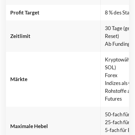
Profit Target
8 % des Star
30 Tage (geg
Zeitlimit
Reset)
Ab Funding ke
Kryptowährun
SOL)
Forex
Märkte
Indizes als C
Rohstoffe al
Futures
50-fach für F
25-fach für I
Maximale Hebel
5-fach für B