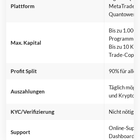
Plattform
MetaTrader 5
Quantower, A
Bis zu 1.000.0
Programme)
Max. Kapital
Bis zu 10 Kon
Trade-Copier
Profit Split
90% für alle 
Täglich mögl
Auszahlungen
und Krypto (
KYC/Verifizierung
Nicht nötig
Online-Suppor
Support
Dashboard