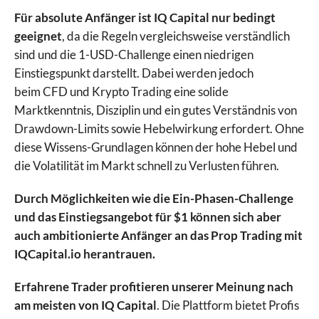
My Funded Futures
Für absolute Anfänger ist IQ Capital nur bedingt
SabioTrade
geeignet
, da die Regeln vergleichsweise verständlich
The Funded Trader
sind und die 1-USD-Challenge einen niedrigen
The Goat Funded Trader
Einstiegspunkt darstellt. Dabei werden jedoch
The Trading Pit
beim CFD und Krypto Trading eine solide
TopStep
Marktkenntnis, Disziplin und ein gutes Verständnis von
UProfit
Drawdown-Limits sowie Hebelwirkung erfordert. Ohne
diese Wissens-Grundlagen können der hohe Hebel und
die Volatilität im Markt schnell zu Verlusten führen.
Durch Möglichkeiten wie die Ein-Phasen-Challenge
und das Einstiegsangebot für $1 können sich aber
auch ambitionierte Anfänger an das Prop Trading mit
IQCapital.io herantrauen.
Erfahrene Trader profitieren unserer Meinung nach
am meisten von IQ Capital
. Die Plattform bietet Profis