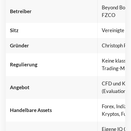
Beyond Borin
Betreiber
FZCO
Sitz
Vereinigte A
Gründer
Christoph Ra
Keine klassis
Regulierung
Trading-Mode
CFD und Kryp
Angebot
(Evaluation u
Forex, Indizes
Handelbare Assets
Kryptos, Futu
Eigene IQ Cap