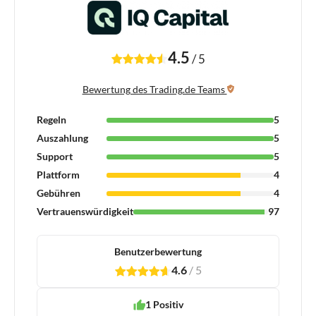
4.5
/
5
Bewertung des Trading.de Teams
Regeln
5
Auszahlung
5
Support
5
Plattform
4
Gebühren
4
Vertrauenswürdigkeit
97
Benutzerbewertung
4.6
/
5
1
2
3
4
5
1 Positiv