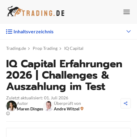
Zum
Inhalt
springen
Inhaltsverzeichnis
Trading.de
Prop Trading
IQ Capital
IQ Capital Erfahrungen
2026 | Challenges &
Auszahlung im Test
Zuletzt aktualisiert: 01. Juli 2026
Autor
Überprüft von
Maren Dinges
Andre Witzel