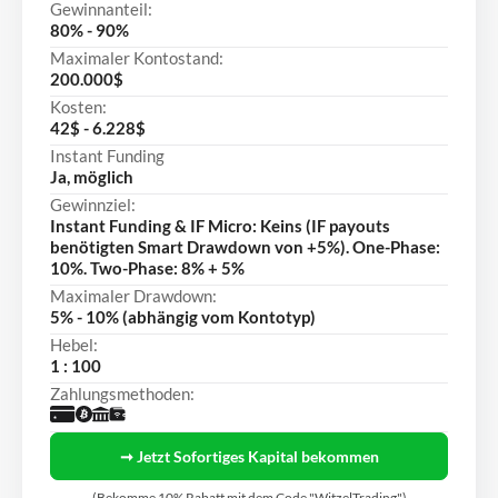
Gewinnanteil:
80% - 90%
Maximaler Kontostand:
200.000$
Kosten:
42$ - 6.228$
Instant Funding
Ja, möglich
Gewinnziel:
Instant Funding & IF Micro: Keins (IF payouts
benötigten Smart Drawdown von +5%). One-Phase:
10%. Two-Phase: 8% + 5%
Maximaler Drawdown:
5% - 10% (abhängig vom Kontotyp)
Hebel:
1 : 100
Zahlungsmethoden:
➞ Jetzt Sofortiges Kapital bekommen
(Bekomme 10% Rabatt mit dem Code "WitzelTrading")