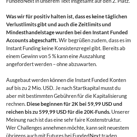
FundedNext in unserem Text insgesamt auf den 2. Platz.
Was wir für positiv halten ist, dass es keine täglichen
Verlustlimits gibt und auch die Zeitlimits und
Mindesthandelstage wurden bei den Instant Funded
Accounts abgeschafft.
Wir begrüßen zudem, dass es im
Instant Funding keine Konsistenzregel gibt. Bereits ab
einem Gewinn von 5 % kann eine Auszahlung
angefordert werden – ohne abzuwarten.
Ausgebaut werden können die Instant Funded Konten
auf bis zu 2 Mio. USD. Je nach Startkapital musst du
aber mit bestimmten Gebühren für die Kapitalisierung
rechnen.
Diese beginnen für 2K bei 59,99 USD und
reichen bis zu 599,99 USD für die 20K-Funds.
Unserer
Meinung nach ist das eine sehr faire Kostenstruktur.
Wer Challenges annehmen möchte, kann seit neuestem
übrigens auch mit Futures bei FundedNext traden.