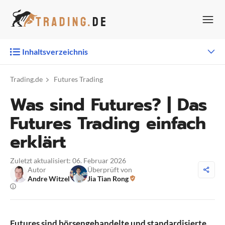
Zum
Inhalt
springen
Inhaltsverzeichnis
Trading.de
Futures Trading
Was sind Futures? | Das
Futures Trading einfach
erklärt
Zuletzt aktualisiert: 06. Februar 2026
Autor
Überprüft von
Andre Witzel
Jia Tian Rong
Futures sind börsengehandelte und standardisierte