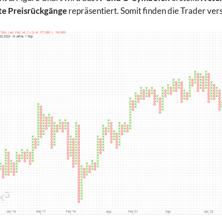
te Preisrückgänge
repräsentiert. Somit finden die Trader ve