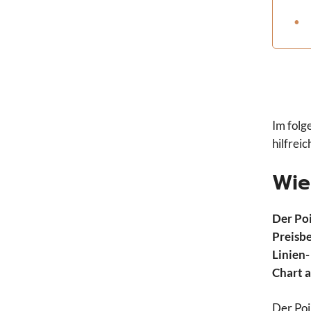
Im folg
hilfrei
Wie
Der Poi
Preisbe
Linien-
Chart a
Der Poi