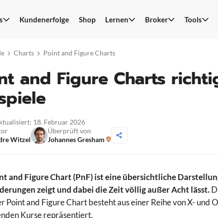
s
Kundenerfolge
Shop
Lernen
Broker
Tools
S
n
de
Charts
Point and Figure Charts
nt and Figure Charts richtig
spiele
ktualisiert: 18. Februar 2026
tor
Überprüft von
re Witzel
Johannes Gresham
nt and Figure Chart (PnF) ist eine übersichtliche Darstellu
erungen zeigt und dabei die Zeit völlig außer Acht lässt.
De
er Point and Figure Chart besteht aus einer Reihe von X- und 
lenden Kurse repräsentiert.