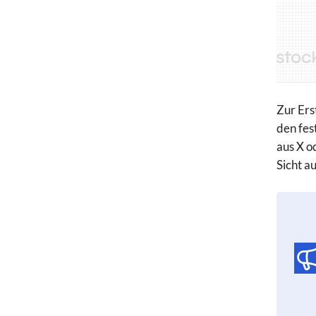
Zur Ers
den fes
aus X o
Sicht a