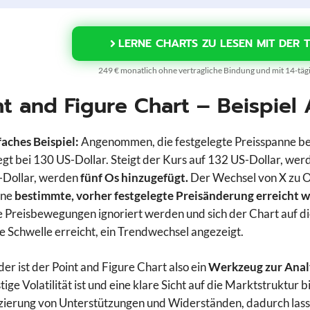
LERNE CHARTS ZU LESEN MIT DER 
249 € monatlich ohne vertragliche Bindung und mit 14-tä
nt and Figure Chart – Beispiel
faches Beispiel:
Angenommen, die festgelegte Preisspanne be
iegt bei 130 US-Dollar. Steigt der Kurs auf 132 US-Dollar, we
-Dollar, werden
fünf Os hinzugefügt.
Der Wechsel von X zu O
ine
bestimmte, vorher festgelegte Preisänderung erreicht w
e Preisbewegungen ignoriert werden und sich der Chart auf di
e Schwelle erreicht, ein Trendwechsel angezeigt.
der ist der Point and Figure Chart also ein
Werkzeug zur Analy
tige Volatilität ist und eine klare Sicht auf die Marktstruktur 
izierung von Unterstützungen und Widerständen, dadurch lass