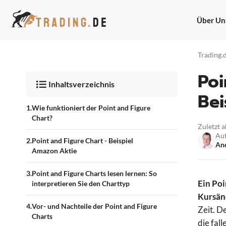
Zum
Inhalt
Über Un
springen
Trading.
Poi
Inhaltsverzeichnis
Bei
Wie funktioniert der Point and Figure
Chart?
Zuletzt a
Au
Point and Figure Chart - Beispiel
And
Amazon Aktie
Point and Figure Charts lesen lernen: So
Ein Poi
interpretieren Sie den Charttyp
Kursänd
Vor- und Nachteile der Point and Figure
Zeit. D
Charts
die fal