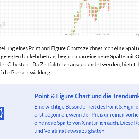
tellung eines Point and Figure Charts zeichnet man
eine Spalte
tgelegten Umkehrbetrag, beginnt man eine
neue Spalte mit 
der O besteht. Da Zeitfaktoren ausgeblendet werden, bietet d
uf die Preisentwicklung.
Point & Figure Chart und die Trendum
Eine wichtige Besonderheit des Point & Figure
erst begonnen, wenn der Preis um einen vorher 
eine neue Spalte von X natürlich auch. Diese R
und Volatilität etwas zu glätten.