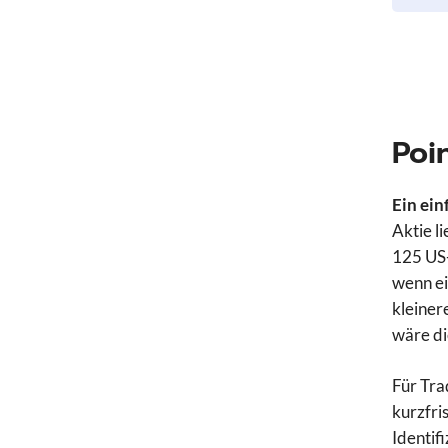
Poi
Ein ein
Aktie l
125 US
wenn e
kleiner
wäre di
Für Tra
kurzfris
Identif