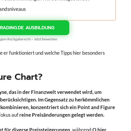
tandsniveaus
TRADING.DE AUSBILDUNG
gigem Rückgaberecht – Jetzt bewerben
ie er funktioniert und welche Tipps hier besonders
gure Chart?
yse, das in der Finanzwelt verwendet wird, um
 berücksichtigen. Im Gegensatz zu herkömmlichen
kombinieren, konzentriert sich ein Point and Figure
Fokus auf
reine Preisänderungen gelegt werden.
ht für diverse Preissteigerungen
, während
O hier