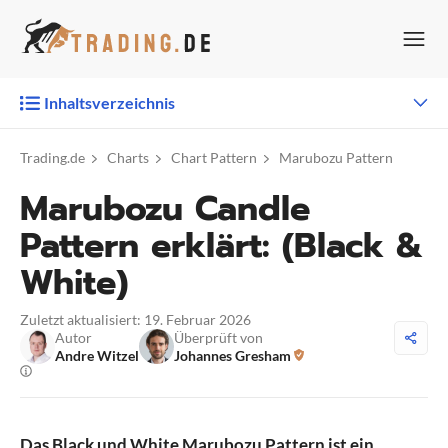
Zum
Inhalt
springen
Inhaltsverzeichnis
Trading.de
Charts
Chart Pattern
Marubozu Pattern
Marubozu Candle
Pattern erklärt: (Black &
White)
Zuletzt aktualisiert: 19. Februar 2026
Autor
Überprüft von
Andre Witzel
Johannes Gresham
Das Black und White Marubozu Pattern ist ein