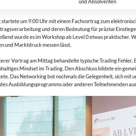
und Absolventen
 startete um 9:00 Uhr mit einem Fachvortrag zum elektronis
tragsverarbeitung und deren Bedeutung für präzise Einstiege
eßend wurde es im Workshop ab Level 0 etwas praktischer. Wi
n und Marktdruck messen lässt.
terer Vortrag am Mittag behandelte typische Trading Fehler, E
hhaltiges Mindset im Trading. Den Abschluss bildete ein geme
tete. Das Networking bot nochmals die Gelegenheit, sich mit 
 des Ausbildungsprogramms oder anderen Teilnehmenden aus