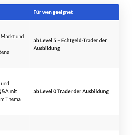
Für wen geeignet
 Markt und
ab Level 5 – Echtgeld-Trader der
Ausbildung
tene
 und
Q&A mit
ab Level 0 Trader der Ausbildung
zum Thema