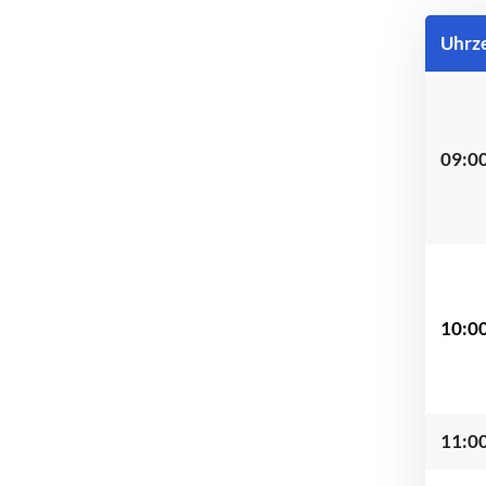
Uhrze
09:00
10:0
11:0