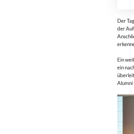
Der Tag
der Auf
Anschli
erkenne
Ein wei
ein nac
überlei
Alumni