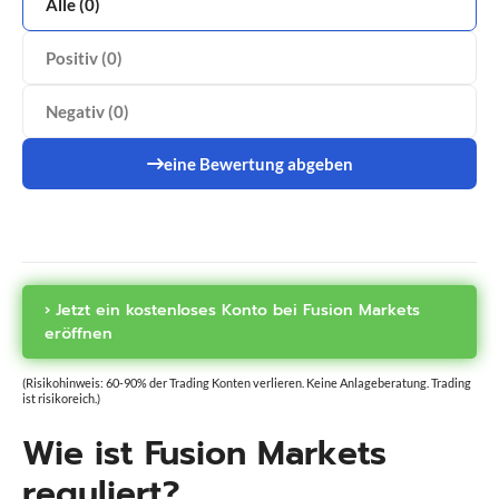
Alle (0)
ActivTrades
Positiv (0)
Admirals
AMP Futures
Negativ (0)
AvaFutures
AvaTrade
eine Bewertung abgeben
Bitget
Bitpanda
BlackBull Markets
Capital.com
Vergleiche Broker
CapTrader
› Jetzt ein kostenloses Konto bei Fusion Markets
CMC Markets
eröffnen
Comdirect
Consorsbank
(Risikohinweis: 60-90% der Trading Konten verlieren. Keine Anlageberatung. Trading
ist risikoreich.)
Degiro
Deriv
Wie ist Fusion Markets
Deutsche Bank
reguliert?
DKB