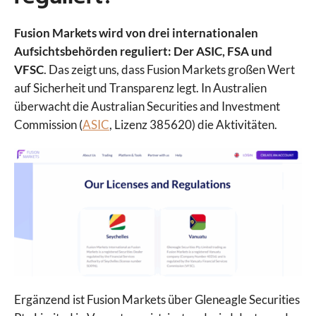
eToro
Fusion Markets wird von drei internationalen
Finanzen.net
Aufsichtsbehörden reguliert: Der ASIC, FSA und
Flatex
VFSC
. Das zeigt uns, dass Fusion Markets großen Wert
FOREX.com
auf Sicherheit und Transparenz legt. In Australien
FP Markets
überwacht die Australian Securities and Investment
FP Trading
Commission (
ASIC
, Lizenz 385620) die Aktivitäten.
FP Trading Demo
Freedom24
Fusion Markets
FXCM
FxPro
GBE Brokers
IC Markets
IC Trading
IG
ING
Ergänzend ist Fusion Markets über Gleneagle Securities
Interactive Brokers