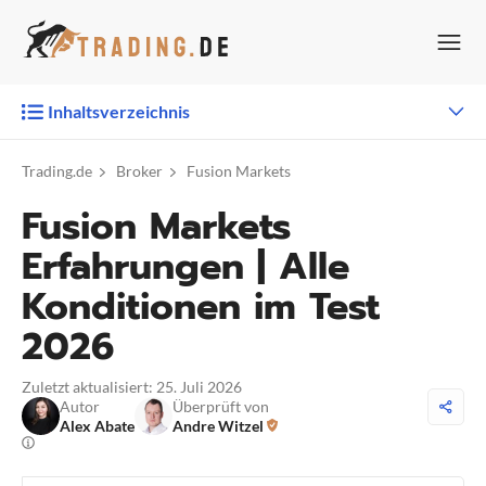
Zum
Inhalt
springen
Inhaltsverzeichnis
Trading.de
Broker
Fusion Markets
Fusion Markets
Erfahrungen | Alle
Konditionen im Test
2026
Zuletzt aktualisiert: 25. Juli 2026
Autor
Überprüft von
Alex Abate
Andre Witzel