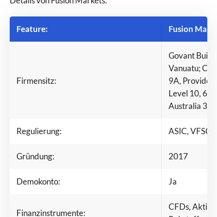
Details von Fusion Markets.
Feature:
Fusion Marke
Govant Buildi
Vanuatu; CT 
Firmensitz:
9A, Providenc
Level 10, 627 
Australia 31
Regulierung:
ASIC, VFSC,
Gründung:
2017
Demokonto:
Ja
CFDs, Aktien,
Finanzinstrumente: