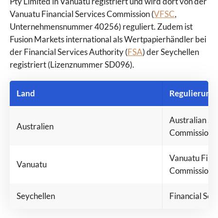
Pty Limited in Vanuatu registriert und wird dort von der
IQ Option
Vanuatu Financial Services Commission (
VFSC
,
JFD Brokers
Unternehmensnummer 40256) reguliert. Zudem ist
Libertex
Fusion Markets international als Wertpapierhändler bei
LYNX
der Financial Services Authority (
FSA
) der Seychellen
Markets.com
registriert (Lizenznummer SD096).
Moneta Markets
Naga
Land
Regulierung
Pepperstone
Plus500
Australian Se
PrimeXBT
Australien
Commission (
PU Prime
RoboMarkets
Vanuatu Finan
Scalable Capital
Vanuatu
Commission 
Skilling
Smartbroker
Seychellen
Financial Ser
Sparkassen Broker
StarTrader