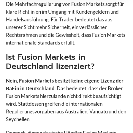
Swissquote
Die Mehrfachregulierung von Fusion Markets sorgt für
Targobank
klare Richtlinien im Umgang mit Kundengeldern und
TegasFX
Handelsausführung. Für Trader bedeutet das aus
Tickmill
unserer Sicht mehr Sicherheit, ein verlässlicher
TMGM
Rechtsrahmen und die Gewissheit, dass Fusion Markets
Trade Republic
internationale Standards erfüllt.
Traders Place
Ist Fusion Markets in
Trading 212
Deutschland lizenziert?
Trive
Vantage Markets
VT Markets
Nein, Fusion Markets besitzt keine eigene Lizenz der
WH Selfinvest
BaFin in Deutschland
. Das bedeutet, dass der Broker
XM
Fusion Markets hierzulande nicht direkt beaufsichtigt
XTB
wird. Stattdessen greifen die internationalen
Regulierungsvorgaben aus Australien, Vanuatu und den
Seychellen.
Dennoch können deutsche Händler Fusion Markets