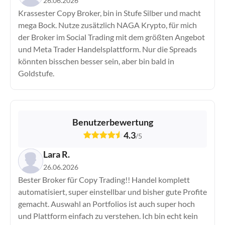
26.06.2026
Krassester Copy Broker, bin in Stufe Silber und macht
ActivTrades
mega Bock. Nutze zusätzlich NAGA Krypto, für mich
Admirals
der Broker im Social Trading mit dem größten Angebot
AMP Futures
und Meta Trader Handelsplattform. Nur die Spreads
AvaFutures
könnten bisschen besser sein, aber bin bald in
AvaTrade
Goldstufe.
Bitget
Bitpanda
BlackBull Markets
Capital.com
Benutzerbewertung
Vergleiche Broker
CapTrader
4.3
/
5
CMC Markets
Lara R.
Comdirect
26.06.2026
Consorsbank
Bester Broker für Copy Trading!! Handel komplett
Degiro
automatisiert, super einstellbar und bisher gute Profite
Deriv
gemacht. Auswahl an Portfolios ist auch super hoch
Deutsche Bank
und Plattform einfach zu verstehen. Ich bin echt kein
DKB