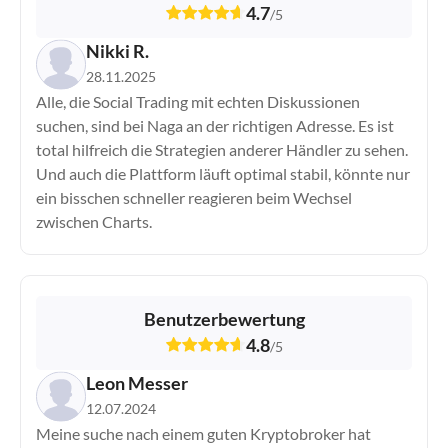
4.7
IQ Option
/
5
JFD Brokers
Nikki R.
Libertex
28.11.2025
LYNX
Alle, die Social Trading mit echten Diskussionen
Markets.com
suchen, sind bei Naga an der richtigen Adresse. Es ist
Moneta Markets
total hilfreich die Strategien anderer Händler zu sehen.
Naga
Und auch die Plattform läuft optimal stabil, könnte nur
Pepperstone
ein bisschen schneller reagieren beim Wechsel
zwischen Charts.
Plus500
PrimeXBT
PU Prime
RoboMarkets
Benutzerbewertung
Scalable Capital
4.8
/
5
Skilling
Smartbroker
Leon Messer
Sparkassen Broker
12.07.2024
StarTrader
Meine suche nach einem guten Kryptobroker hat