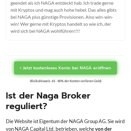
Swissquote
geendet als ich NAGA entdeckt hab. Ich trade gerne
mit Kryptos und mag auch hohe hebel. Das alles gibts
Targobank
bei NAGA plus günstige Provisionen. Also win-win-
TegasFX
win! Wer gerne mit Kryptos handelt so wie ich, der
Tickmill
wird sich bei NAGA wohlführen!!!!
TMGM
Trade Republic
Traders Place
Trading 212
Trive
› Jetzt kostenloses Konto bei NAGA eröffnen
Vantage Markets
VT Markets
(Risikohinweis: 65 - 80% der Konten verlieren Geld)
WH Selfinvest
Ist der Naga Broker
XM
XTB
reguliert?
Die Website ist Eigentum der NAGA Group AG. Sie wird
von NAGA Capital Ltd. betrieben, welche
von der