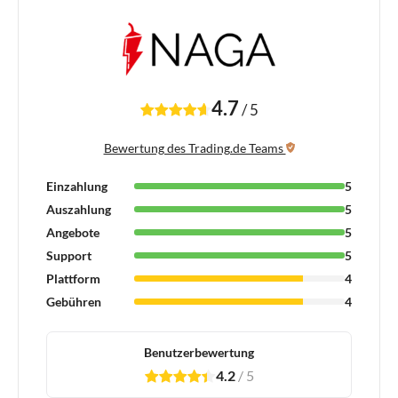
4.7
/
5
Bewertung des Trading.de Teams
Einzahlung
5
Auszahlung
5
Angebote
5
Support
5
Plattform
4
Gebühren
4
Benutzerbewertung
4.2
/
5
1
2
3
4
5