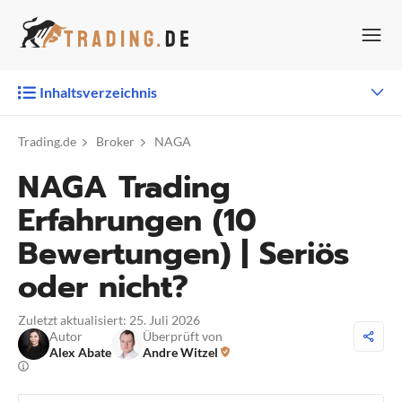
Zum
Inhalt
springen
Inhaltsverzeichnis
Trading.de
Broker
NAGA
NAGA Trading
Erfahrungen (10
Bewertungen) | Seriös
oder nicht?
Zuletzt aktualisiert: 25. Juli 2026
Autor
Überprüft von
Alex Abate
Andre Witzel