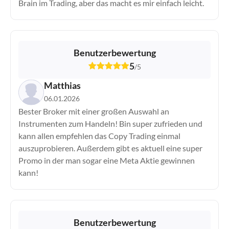
Brain im Trading, aber das macht es mir einfach leicht.
eToro
Finanzen.net
Flatex
FOREX.com
Benutzerbewertung
FP Markets
5
/
5
FP Trading
Matthias
FP Trading Demo
06.01.2026
Freedom24
Bester Broker mit einer großen Auswahl an
Fusion Markets
Instrumenten zum Handeln! Bin super zufrieden und
FXCM
kann allen empfehlen das Copy Trading einmal
FxPro
auszuprobieren. Außerdem gibt es aktuell eine super
GBE Brokers
Promo in der man sogar eine Meta Aktie gewinnen
IC Markets
kann!
IC Trading
IG
ING
Benutzerbewertung
Interactive Brokers