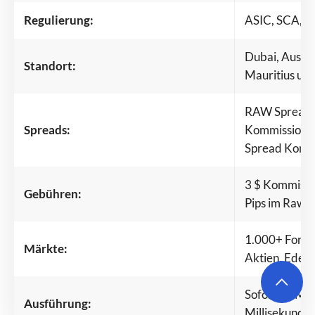
Regulierung:
ASIC, SCA, F
Dubai, Austra
Standort:
Mauritius u. a
RAW Spreads a
Spreads:
Kommissionen
Spread Konto
3 $ Kommissio
Gebühren:
Pips im Raw 
1.000+ Forex,
Märkte:
Aktien, Edelm
Sofortige Ma
Ausführung:
Millisekunden