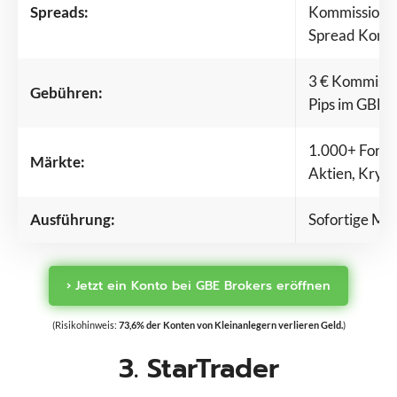
Spreads:
Kommissionen
Spread Konto 
3 € Kommissio
Gebühren:
Pips im GBE 
1.000+ Forex,
Märkte:
Aktien, Kryp
Ausführung:
Sofortige Ma
› Jetzt ein Konto bei GBE Brokers eröffnen
(Risikohinweis:
73,6% der Konten von Kleinanlegern verlieren Geld.
)
3. StarTrader