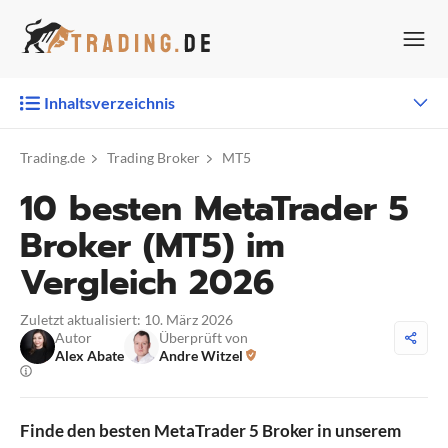
Zum
Inhalt
springen
Inhaltsverzeichnis
Trading.de
Trading Broker
MT5
10 besten MetaTrader 5
Broker (MT5) im
Vergleich 2026
Zuletzt aktualisiert: 10. März 2026
Autor
Überprüft von
Alex Abate
Andre Witzel
Finde den besten MetaTrader 5 Broker in unserem