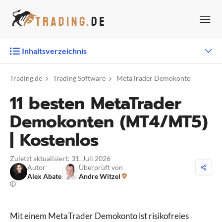
Zum
Inhalt
springen
Inhaltsverzeichnis
Trading.de
Trading Software
MetaTrader Demokonto
11 besten MetaTrader
Demokonten (MT4/MT5)
| Kostenlos
Zuletzt aktualisiert: 31. Juli 2026
Autor
Überprüft von
Alex Abate
Andre Witzel
Mit einem MetaTrader Demokonto ist risikofreies