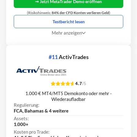
➞ Jetzt MetaTrader Demo eröffnen
(Risikohinweis:
84% der CFD Konten verlieren Geld
)
Testbericht lesen
Mehr anzeigen
#11
ActivTrades
4.7
/5
1.000 € MT4/MT5 Demokonto oder mehr -
Wiederaufladbar
Regulierung:
FCA, Bahamas & 4 weitere
Assets:
1.000+
Kosten pro Trade: