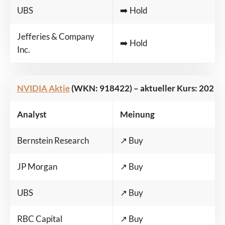
UBS
➡️ Hold
Jefferies & Company
➡️ Hold
Inc.
NVIDIA Aktie
(WKN: 918422) – aktueller Kurs: 202 US-
Analyst
Meinung
Bernstein Research
↗️ Buy
JP Morgan
↗️ Buy
UBS
↗️ Buy
RBC Capital
↗️ Buy