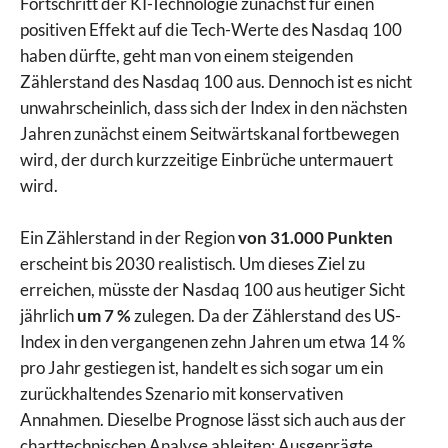
Fortschritt der KI-Technologie zunächst für einen
positiven Effekt auf die Tech-Werte des Nasdaq 100
haben dürfte, geht man von einem steigenden
Zählerstand des Nasdaq 100 aus. Dennoch ist es nicht
unwahrscheinlich, dass sich der Index in den nächsten
Jahren zunächst einem Seitwärtskanal fortbewegen
wird, der durch kurzzeitige Einbrüche untermauert
wird.
Ein Zählerstand in der Region
von 31.000 Punkten
erscheint bis 2030 realistisch. Um dieses Ziel zu
erreichen, müsste der Nasdaq 100 aus heutiger Sicht
jährlich
um 7 %
zulegen. Da der Zählerstand des US-
Index in den vergangenen zehn Jahren um etwa 14 %
pro Jahr gestiegen ist, handelt es sich sogar um ein
zurückhaltendes Szenario mit konservativen
Annahmen. Dieselbe Prognose lässt sich auch aus der
charttechnischen Analyse ableiten: Ausgeprägte