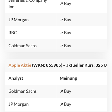
Jefferies & Company
↗️ Buy
Inc.
JP Morgan
↗️ Buy
RBC
↗️ Buy
Goldman Sachs
↗️ Buy
Apple Aktie
(WKN: 865985) – aktueller Kurs: 325 US-Do
Analyst
Meinung
Goldman Sachs
↗️ Buy
JP Morgan
↗️ Buy