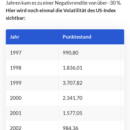
Jahren kam es zu einer Negativrendite von über -30 %.
Hier wird noch einmal die Volatilität des US-Index
sichtbar:
Jahr
Punktestand
V
1997
990,80
+ 
1998
1.836,01
+ 
1999
3.707,82
+ 
2000
2.341,70
– 
2001
1.577,05
– 
2002
984,36
– 