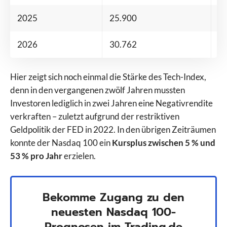
2025
25.900
+ 
2026
30.762
+ 
Hier zeigt sich noch einmal die Stärke des Tech-Index,
denn in den vergangenen zwölf Jahren mussten
Investoren lediglich in zwei Jahren eine Negativrendite
verkraften – zuletzt aufgrund der restriktiven
Geldpolitik der FED in 2022. In den übrigen Zeiträumen
konnte der Nasdaq 100 ein
Kursplus zwischen 5 % und
53 % pro Jahr
erzielen.
Bekomme Zugang zu den
neuesten Nasdaq 100-
Prognosen im Trading.de