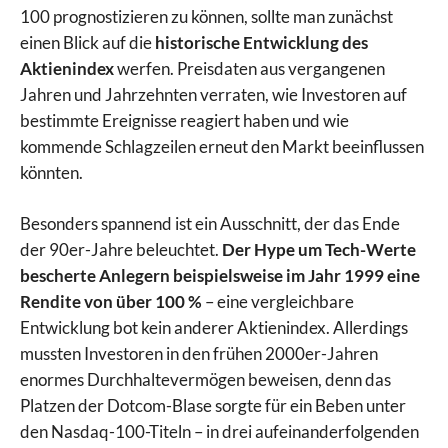
100 prognostizieren zu können, sollte man zunächst
einen Blick auf die
historische Entwicklung des
Aktienindex
werfen. Preisdaten aus vergangenen
Jahren und Jahrzehnten verraten, wie Investoren auf
bestimmte Ereignisse reagiert haben und wie
kommende Schlagzeilen erneut den Markt beeinflussen
könnten.
Besonders spannend ist ein Ausschnitt, der das Ende
der 90er-Jahre beleuchtet.
Der Hype um Tech-Werte
bescherte Anlegern beispielsweise im Jahr 1999 eine
Rendite von über 100 %
– eine vergleichbare
Entwicklung bot kein anderer Aktienindex. Allerdings
mussten Investoren in den frühen 2000er-Jahren
enormes Durchhaltevermögen beweisen, denn das
Platzen der Dotcom-Blase sorgte für ein Beben unter
den Nasdaq-100-Titeln – in drei aufeinanderfolgenden