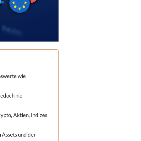
nswerte wie
jedoch nie
ypto, Aktien, Indizes
n Assets und der