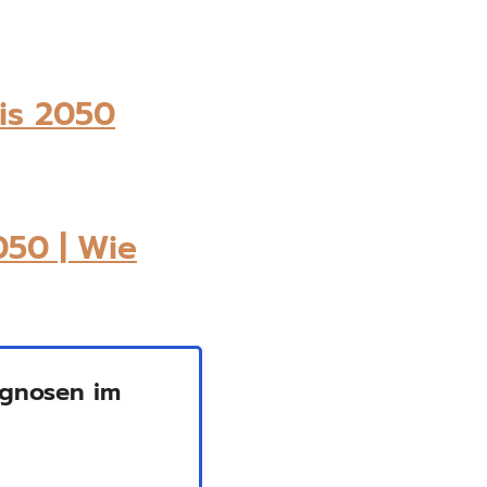
is 2050
050 | Wie
gnosen im