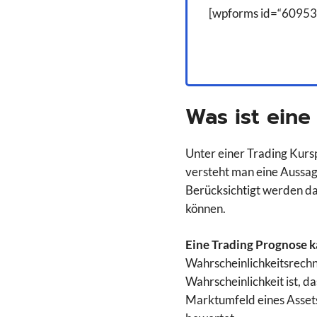
[wpforms id=“60953
Was ist eine
Unter einer Trading Kurs
versteht man eine Aussag
Berücksichtigt werden dab
können.
Eine Trading Prognose k
Wahrscheinlichkeitsrechn
Wahrscheinlichkeit ist, d
Marktumfeld eines Assets 