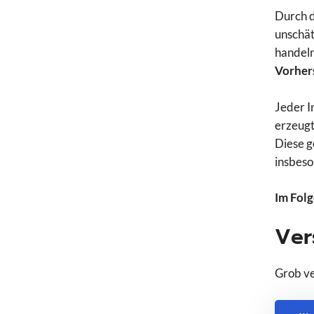
Durch d
unschät
handeln
Vorhers
Jeder I
erzeugt
Diese g
insbeso
Im Folg
Ver
Grob ve