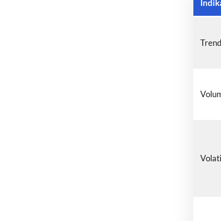
Indik
Trend
Volum
Volat