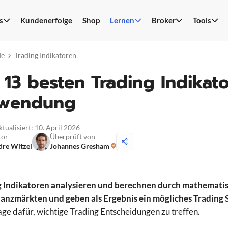
s
Kundenerfolge
Shop
Lernen
Broker
Tools
S
n
de
Trading Indikatoren
 13 besten Trading Indikat
wendung
ktualisiert: 10. April 2026
tor
Überprüft von
re Witzel
Johannes Gresham
g Indikatoren analysieren und berechnen durch mathemati
anzmärkten und geben als Ergebnis ein mögliches Trading Si
ge dafür, wichtige Trading Entscheidungen zu treffen.