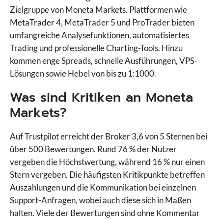
Zielgruppe von Moneta Markets. Plattformen wie
eToro
MetaTrader 4, MetaTrader 5 und ProTrader bieten
Finanzen.net
umfangreiche Analysefunktionen, automatisiertes
Flatex
Trading und professionelle Charting-Tools. Hinzu
FOREX.com
kommen enge Spreads, schnelle Ausführungen, VPS-
FP Markets
Lösungen sowie Hebel von bis zu 1:1000.
FP Trading
FP Trading Demo
Was sind Kritiken an Moneta
Freedom24
Markets?
Fusion Markets
FXCM
Auf Trustpilot erreicht der Broker 3,6 von 5 Sternen bei
FxPro
über 500 Bewertungen. Rund 76 % der Nutzer
GBE Brokers
vergeben die Höchstwertung, während 16 % nur einen
IC Markets
Stern vergeben. Die häufigsten Kritikpunkte betreffen
IC Trading
Auszahlungen und die Kommunikation bei einzelnen
IG
Support-Anfragen, wobei auch diese sich in Maßen
ING
halten. Viele der Bewertungen sind ohne Kommentar
Interactive Brokers