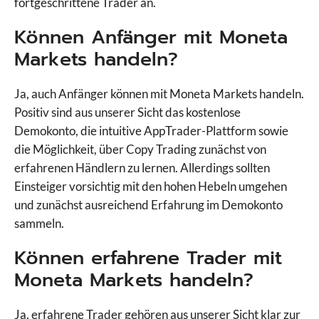
fortgeschrittene Trader an.
ActivTrades
Können Anfänger mit Moneta
Admirals
Markets handeln?
AMP Futures
AvaFutures
Ja, auch Anfänger können mit Moneta Markets handeln.
AvaTrade
Positiv sind aus unserer Sicht das kostenlose
Bitget
Demokonto, die intuitive AppTrader-Plattform sowie
Bitpanda
die Möglichkeit, über Copy Trading zunächst von
BlackBull Markets
erfahrenen Händlern zu lernen. Allerdings sollten
Capital.com
Vergleiche Broker
Einsteiger vorsichtig mit den hohen Hebeln umgehen
CapTrader
und zunächst ausreichend Erfahrung im Demokonto
CMC Markets
sammeln.
Comdirect
Consorsbank
Können erfahrene Trader mit
Degiro
Moneta Markets handeln?
Deriv
Deutsche Bank
Ja, erfahrene Trader gehören aus unserer Sicht klar zur
DKB