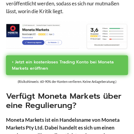
veröffentlicht werden, sodass es sich nur mutmaßen
IQ Option
lässt, worin die Kritik liegt.
JFD Brokers
Libertex
LYNX
Markets.com
Moneta Markets
Naga
Pepperstone
› Jetzt ein kostenloses Trading Konto bei Moneta
Plus500
Markets eröffnen
PrimeXBT
PU Prime
(Risikohinweis: 60-90% der Konten verlieren. Keine Anlageberatung.)
RoboMarkets
Verfügt Moneta Markets über
Scalable Capital
eine Regulierung?
Skilling
Smartbroker
Moneta Markets ist ein Handelsname von Moneta
Sparkassen Broker
Markets Pty Ltd. Dabei handelt es sich um einen
StarTrader