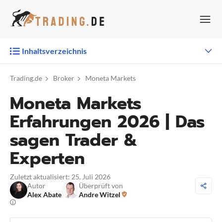
Zum
Inhalt
springen
Inhaltsverzeichnis
Trading.de
Broker
Moneta Markets
Moneta Markets
Erfahrungen 2026 | Das
sagen Trader &
Experten
Zuletzt aktualisiert: 25. Juli 2026
Autor
Überprüft von
Alex Abate
Andre Witzel