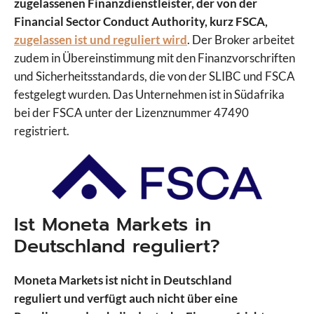
zugelassenen Finanzdienstleister, der von der
Swissquote
Financial Sector Conduct Authority, kurz FSCA,
Targobank
zugelassen ist und reguliert wird
. Der Broker arbeitet
TegasFX
zudem in Übereinstimmung mit den Finanzvorschriften
Tickmill
und Sicherheitsstandards, die von der SLIBC und FSCA
TMGM
festgelegt wurden. Das Unternehmen ist in Südafrika
Trade Republic
bei der FSCA unter der Lizenznummer 47490
Traders Place
registriert.
Trading 212
Trive
Vantage Markets
VT Markets
WH Selfinvest
Ist Moneta Markets in
XM
Deutschland reguliert?
XTB
Moneta Markets ist nicht in Deutschland
reguliert und verfügt auch nicht über eine