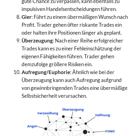
gute Chance zu verpassen, kann ebenfalls zu
impulsiven Handelsentscheidungen führen.
Gier
: Führt zu einem übermäßigen Wunsch nach
Profit. Trader gehen öfter riskante Trades ein
oder halten ihre Positionen länger als geplant.
Überzeugung
: Nach einer Reihe erfolgreicher
Trades kann es zu einer Fehleinschätzung der
eigenen Fähigkeiten führen. Trader gehen
demzufolge größere Risiken ein.
Aufregung/Euphorie
: Ähnlich wie bei der
Überzeugung kann auch Aufregung aufgrund
von gewinnbringenden Trades eine übermäßige
Selbstsicherheit verursachen.