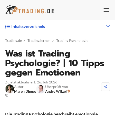
Zum
Inhalt
springen
Inhaltsverzeichnis
Trading.de
Trading lernen
Trading Psychologie
Was ist Trading
Psychologie? | 10 Tipps
gegen Emotionen
Zuletzt aktualisiert: 26. Juli 2026
Autor
Überprüft von
Maren Dinges
Andre Witzel
Die Trading Psychologie beschreibt emotionale