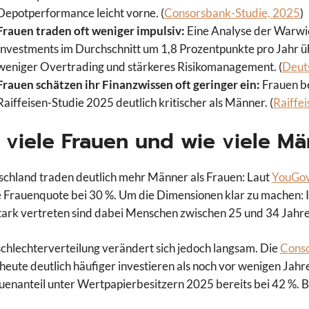
Depotperformance leicht vorne. (
Consorsbank-Studie, 2025
)
Frauen traden oft weniger impulsiv:
Eine Analyse der Warwic
Investments im Durchschnitt um 1,8 Prozentpunkte pro Jahr 
weniger Overtrading und stärkeres Risikomanagement. (
Deut
Frauen schätzen ihr Finanzwissen oft geringer ein:
Frauen be
Raiffeisen-Studie 2025 deutlich kritischer als Männer. (
Raiffe
 viele Frauen und wie viele M
schland traden deutlich mehr Männer als Frauen: Laut
YouGo
ie Frauenquote bei 30 %. Um die Dimensionen klar zu machen:
Stark vertreten sind dabei Menschen zwischen 25 und 34 Jahre
chlechterverteilung verändert sich jedoch langsam. Die
Conso
heute deutlich häufiger investieren als noch vor wenigen Jahr
uenanteil unter Wertpapierbesitzern 2025 bereits bei 42 %. B