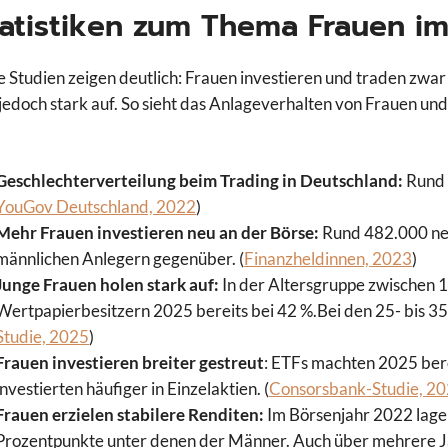
tatistiken zum Thema Frauen im
e Studien zeigen deutlich: Frauen investieren und traden zwar 
jedoch stark auf. So sieht das Anlageverhalten von Frauen und
Geschlechterverteilung beim Trading in Deutschland:
Rund 
YouGov Deutschland, 2022
)
Mehr Frauen investieren neu an der Börse:
Rund 482.000 ne
männlichen Anlegern gegenüber. (
Finanzheldinnen, 2023
)
Junge Frauen holen stark auf:
In der Altersgruppe zwischen 1
Wertpapierbesitzern 2025 bereits bei 42 %.Bei den 25- bis 35-J
Studie, 2025
)
Frauen investieren breiter gestreut
: ETFs machten 2025 ber
investierten häufiger in Einzelaktien. (
Consorsbank-Studie, 2
Frauen erzielen stabilere Renditen:
Im Börsenjahr 2022 lagen
Prozentpunkte unter denen der Männer. Auch über mehrere Ja