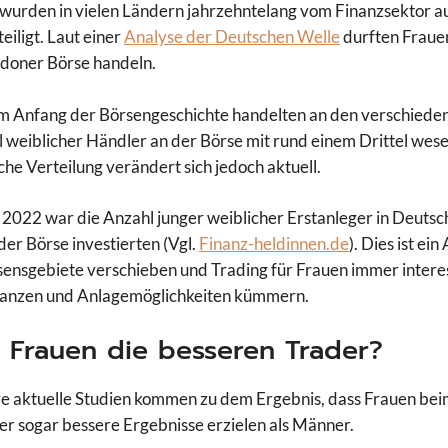
wurden in vielen Ländern jahrzehntelang vom Finanzsektor a
eiligt. Laut einer
Analyse der Deutschen Welle
durften Frauen
doner Börse handeln.
 Anfang der Börsengeschichte handelten an den verschiedene
l weiblicher Händler an der Börse mit rund einem Drittel wesen
sche Verteilung verändert sich jedoch aktuell.
 2022 war die Anzahl junger weiblicher Erstanleger in Deutsc
der Börse investierten (Vgl.
Finanz-heldinnen.de
). Dies ist ei
sensgebiete verschieben und Trading für Frauen immer intere
nanzen und Anlagemöglichkeiten kümmern.
 Frauen die besseren Trader?
 aktuelle Studien kommen zu dem Ergebnis, dass Frauen beim
er sogar bessere Ergebnisse erzielen als Männer.