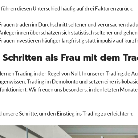
 führen diesen Unterschied häufig auf drei Faktoren zurück:
Frauen traden im Durchschnitt seltener und verursachen dadu
Anlegerinnen überschätzen sich statistisch seltener und gehen o
Frauen investieren häufiger langfristig statt impulsiv auf ku
6 Schritten als Frau mit dem Tr
lernen Trading in der Regel von Null. In unserer Trading.de Au
genwissen, Trading im Demokonto und setzen eine risikobasie
funktioniert. Wir freuen uns besonders, in den letzten Mona
d unsere Schritte, um den Einstieg ins Trading zu erleichtern: