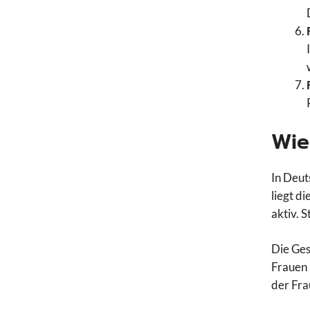
Wie
In Deut
liegt d
aktiv. 
Die Ges
Frauen 
der Fra