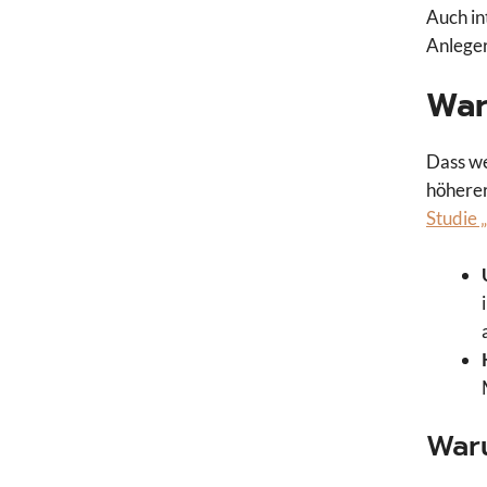
Auch in
Anleger
War
Dass we
höherer
Studie 
Waru