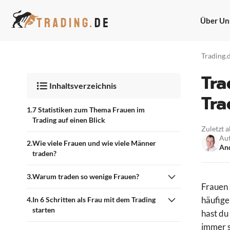
Zum
Inhalt
Über Un
springen
Trading.
Tra
Inhaltsverzeichnis
Tra
7 Statistiken zum Thema Frauen im
Trading auf einen Blick
Zuletzt a
Au
Wie viele Frauen und wie viele Männer
And
traden?
Warum traden so wenige Frauen?
Frauen 
häufige
In 6 Schritten als Frau mit dem Trading
starten
hast du
immer s