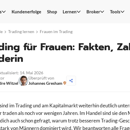
s
Kundenerfolge
Shop
Lernen
Broker
Tools
S
n
de
Trading lernen
Frauen im Trading
ding für Frauen: Fakten, Za
derin
ktualisiert: 14. Mai 2026
tor
Überprüft von
re Witzel
Johannes Gresham
sind im Trading und am Kapitalmarkt weiterhin deutlich unter
r traden als noch vor wenigen Jahren. Im Handel sind sie den 
 dich auch schon gefragt, warum trotz besserem Trading-Gesc
tark von Männern dominiert wird. Wir beantworten alle Frage