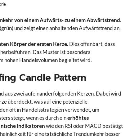
orie
Umkehr von einem Aufwärts- zu einem Abwärtstrend
.
h (grün) und zeigt einen anhaltenden Aufwärtstrend an.
mten Körper der ersten Kerze.
Dies offenbart, dass
herbeiführen. Das Muster ist besonders
nem hohen Handelsvolumen begleitet wird.
fing Candle Pattern
nd aus zwei aufeinanderfolgenden Kerzen. Dabei wird
ze überdeckt, was auf eine potenzielle
den oft in Handelsstrategien verwendet, um
ters steigt, wenn es durch ein
erhöhtes
hnische Indikatoren
wie den RSI oder MACD bestätigt
heinlichkeit für eine tatsächliche Trendumkehr besser