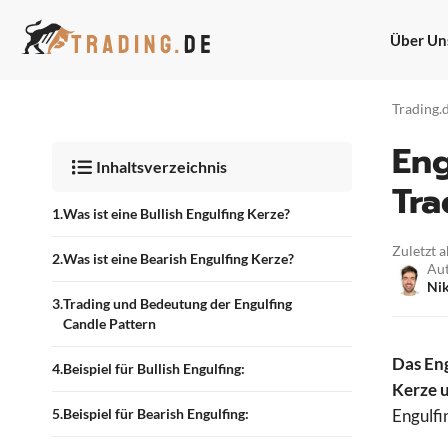
Zum
Inhalt
Über Un
springen
Trading.
Eng
Inhaltsverzeichnis
Tra
Was ist eine Bullish Engulfing Kerze?
Zuletzt a
Was ist eine Bearish Engulfing Kerze?
Au
Nik
Trading und Bedeutung der Engulfing
Candle Pattern
Das Eng
Beispiel für Bullish Engulfing:
Kerze u
Beispiel für Bearish Engulfing:
Engulfi