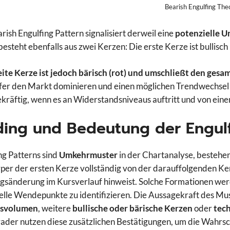
Bearish Engulfing The
rish Engulfing Pattern signalisiert derweil eine
potenzielle 
besteht ebenfalls aus zwei Kerzen: Die erste Kerze ist bullisc
ite Kerze ist jedoch bärisch (rot) und umschließt den gesa
er den Markt dominieren und einen möglichen Trendwechsel 
kräftig, wenn es an Widerstandsniveaus auftritt und von ei
ding und Bedeutung der Engul
ng Patterns sind
Umkehrmuster
in der Chartanalyse, bestehe
per der ersten Kerze vollständig von der darauffolgenden Ker
gsänderung im Kursverlauf hinweist. Solche Formationen wer
elle Wendepunkte zu identifizieren. Die Aussagekraft des Mus
svolumen
, weitere
bullische oder bärische Kerzen
oder
tec
rader nutzen diese zusätzlichen Bestätigungen, um die Wahrsc