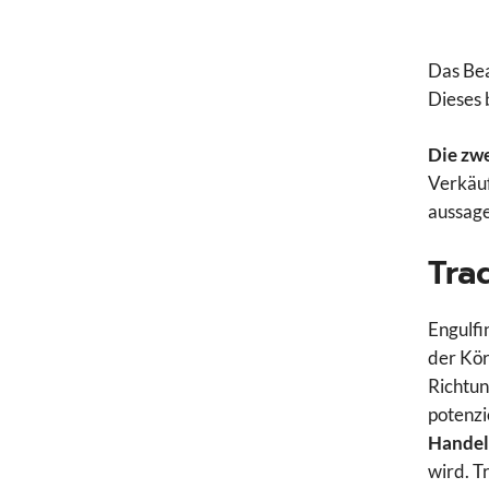
Das Bea
Dieses 
Die zwe
Verkäuf
aussage
Tra
Engulfi
der Kör
Richtun
potenzi
Handel
wird. T