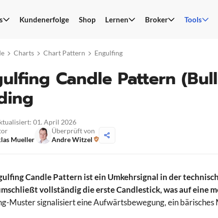
s
Kundenerfolge
Shop
Lernen
Broker
Tools
S
n
de
Charts
Chart Pattern
Engulfing
ulfing Candle Pattern (Bull
ding
ktualisiert: 01. April 2026
tor
Überprüft von
las Mueller
Andre Witzel
ulfing Candle Pattern ist ein Umkehrsignal in der technisc
mschließt vollständig die erste Candlestick, was auf eine
ng-Muster signalisiert eine Aufwärtsbewegung, ein bärisches 