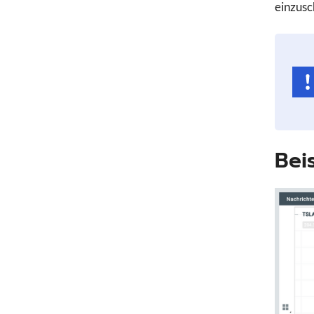
einzusc
Beis