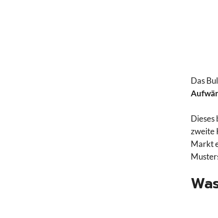
Das Bull
Aufwär
Dieses 
zweite 
Markt e
Muster
Was