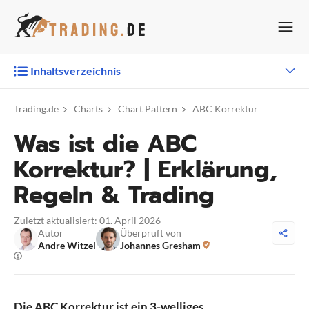
Zum
Inhalt
springen
Inhaltsverzeichnis
Trading.de
Charts
Chart Pattern
ABC Korrektur
Was ist die ABC
Korrektur? | Erklärung,
Regeln & Trading
Zuletzt aktualisiert: 01. April 2026
Autor
Überprüft von
Andre Witzel
Johannes Gresham
Die ABC Korrektur ist ein 3-welliges