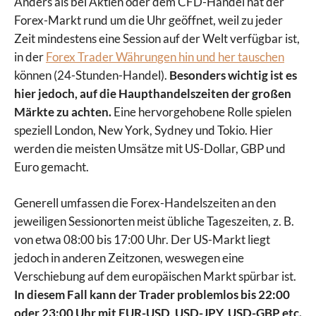
Anders als bei Aktien oder dem CFD-Handel hat der
Forex-Markt rund um die Uhr geöffnet, weil zu jeder
Zeit mindestens eine Session auf der Welt verfügbar ist,
in der
Forex Trader Währungen hin und her tauschen
können (24-Stunden-Handel).
Besonders wichtig ist es
hier jedoch, auf die Haupthandelszeiten der großen
Märkte zu achten.
Eine hervorgehobene Rolle spielen
speziell London, New York, Sydney und Tokio. Hier
werden die meisten Umsätze mit US-Dollar, GBP und
Euro gemacht.
Generell umfassen die Forex-Handelszeiten an den
jeweiligen Sessionorten meist übliche Tageszeiten, z. B.
von etwa 08:00 bis 17:00 Uhr. Der US-Markt liegt
jedoch in anderen Zeitzonen, weswegen eine
Verschiebung auf dem europäischen Markt spürbar ist.
In diesem Fall kann der Trader problemlos bis 22:00
oder 23:00 Uhr mit EUR-USD, USD-JPY, USD-GBP etc.