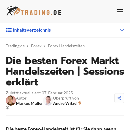
Zum
Inhalt
springen
Inhaltsverzeichnis
Trading.de
Forex
Forex Handelszeiten
Die besten Forex Markt
Handelszeiten | Sessions
erklärt
Zuletzt aktualisiert: 07. Februar 2025
Autor
Überprüft von
Markus Müller
Andre Witzel
Die beste Forex-Handelszeit ist für Sie dann, wenn