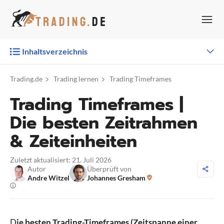
Zum
Inhalt
springen
Inhaltsverzeichnis
Trading.de
Trading lernen
Trading Timeframes
Trading Timeframes |
Die besten Zeitrahmen
& Zeiteinheiten
Zuletzt aktualisiert: 21. Juli 2026
Autor
Überprüft von
Andre Witzel
Johannes Gresham
D
ie besten Trading-Timeframes (Zeitspanne einer