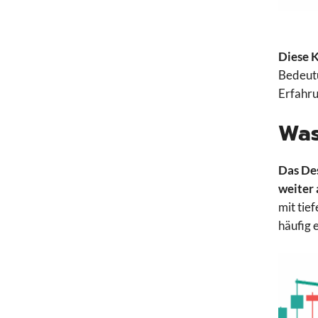
Diese K
Bedeutu
Erfahru
Was
Das De
weiter
mit tie
häufig 