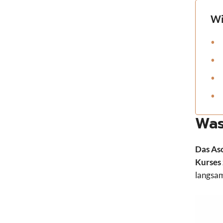
Wi
Was
Das Asc
Kurses
langsam