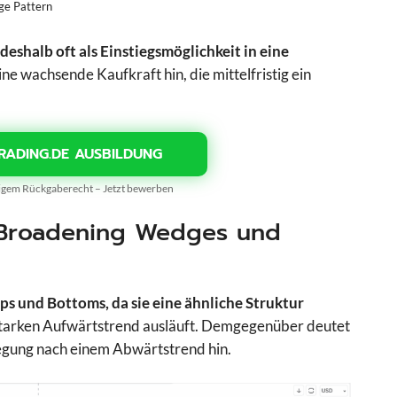
ge Pattern
shalb oft als Einstiegsmöglichkeit in eine
ne wachsende Kaufkraft hin, die mittelfristig ein
RADING.DE AUSBILDUNG
gigem Rückgaberecht – Jetzt bewerben
 Broadening Wedges und
 und Bottoms, da sie eine ähnliche Struktur
 starken Aufwärtstrend ausläuft. Demgegenüber deutet
egung nach einem Abwärtstrend hin.