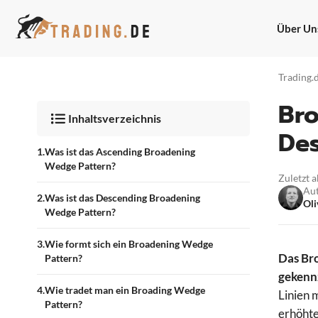
Zum
Inhalt
Über Un
springen
Trading.
Bro
Inhaltsverzeichnis
De
Was ist das Ascending Broadening
Wedge Pattern?
Zuletzt a
Au
Was ist das Descending Broadening
Oli
Wedge Pattern?
Wie formt sich ein Broadening Wedge
Das Bro
Pattern?
gekennz
Wie tradet man ein Broading Wedge
Linien 
Pattern?
erhöhte