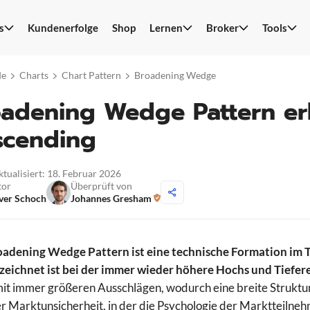
s
Kundenerfolge
Shop
Lernen
Broker
Tools
S
n
de
Charts
Chart Pattern
Broadening Wedge
adening Wedge Pattern er
scending
ktualisiert: 18. Februar 2026
tor
Überprüft von
ver Schoch
Johannes Gresham
adening Wedge Pattern ist eine technische Formation im T
eichnet ist bei der immer wieder höhere Hochs und Tiefere
mit immer größeren Ausschlägen, wodurch eine breite Struktur
r Marktunsicherheit, in der die Psychologie der Marktteilnehm