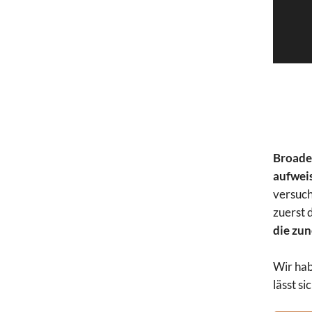
Broaden
aufwei
versuch
zuerst 
die zun
Wir hab
lässt si