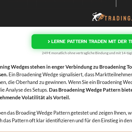
LERNE PATTERN TRADEN MIT DER T
249 € monatlich ohne vertragliche Bindung und mit 14-tä
ing Wedges stehen in enger Verbindung zu Broadening Tops
sen.
Ein Broadening Wedge signalisiert, dass Marktteilnehme
en, die Oberhand zu gewinnen. Wenn Sie ein Broadening Wedg
die Analyse des Setups.
Das Broadening Wedge Pattern biete
ehmende Volatilität als Vorteil.
en das Broading Wedge Pattern getestet und zeigen Ihnen, wie
ch das Pattern oft klar identifizieren und für den Einstieg in d