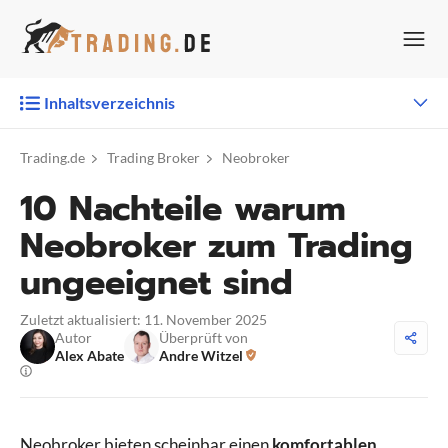
Zum
Inhalt
springen
Inhaltsverzeichnis
Trading.de
Trading Broker
Neobroker
10 Nachteile warum
Neobroker zum Trading
ungeeignet sind
Zuletzt aktualisiert: 11. November 2025
Autor
Überprüft von
Alex Abate
Andre Witzel
Neobroker bieten scheinbar einen
komfortablen