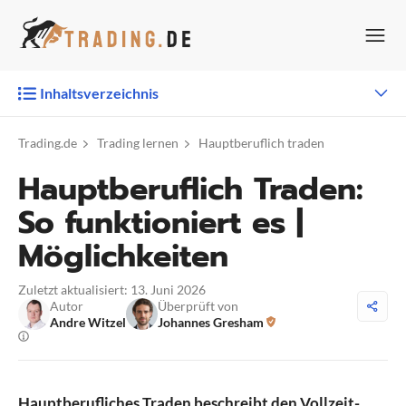
Zum
Inhalt
springen
Inhaltsverzeichnis
Trading.de
Trading lernen
Hauptberuflich traden
Hauptberuflich Traden:
So funktioniert es |
Möglichkeiten
Zuletzt aktualisiert: 13. Juni 2026
Autor
Überprüft von
Andre Witzel
Johannes Gresham
Hauptberufliches Traden beschreibt den Vollzeit-