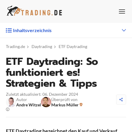
Zum
Inhalt
springen
Inhaltsverzeichnis
Trading.de
Daytrading
ETF Daytrading
ETF Daytrading: So
funktioniert es!
Strategien & Tipps
Zuletzt aktualisiert: 06. Dezember 2024
Autor
Überprüft von
Andre Witzel
Markus Müller
ETF Daytrading bezeichnet den Kauf und Verkauf