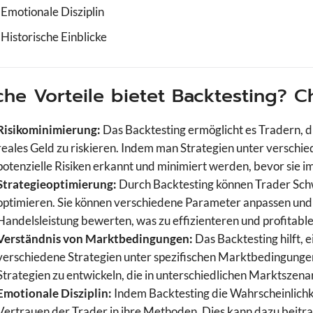
Emotionale Disziplin
Historische Einblicke
he Vorteile bietet Backtesting? 
Risikominimierung:
Das Backtesting ermöglicht es Tradern, d
reales Geld zu riskieren. Indem man Strategien unter verschi
potenzielle Risiken erkannt und minimiert werden, bevor sie i
Strategieoptimierung:
Durch Backtesting können Trader Schwa
optimieren. Sie können verschiedene Parameter anpassen und
Handelsleistung bewerten, was zu effizienteren und profitab
Verständnis von Marktbedingungen:
Das Backtesting hilft, e
verschiedene Strategien unter spezifischen Marktbedingungen
Strategien zu entwickeln, die in unterschiedlichen Marktszenar
Emotionale Disziplin:
Indem Backtesting die Wahrscheinlichkei
Vertrauen der Trader in ihre Methoden. Dies kann dazu beitr