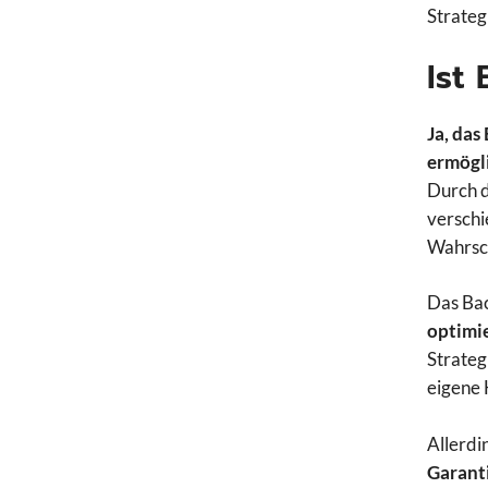
Strateg
Ist
Ja, das
ermögli
Durch d
verschi
Wahrsch
Das Bac
optimi
Strateg
eigene
Allerdi
Garanti