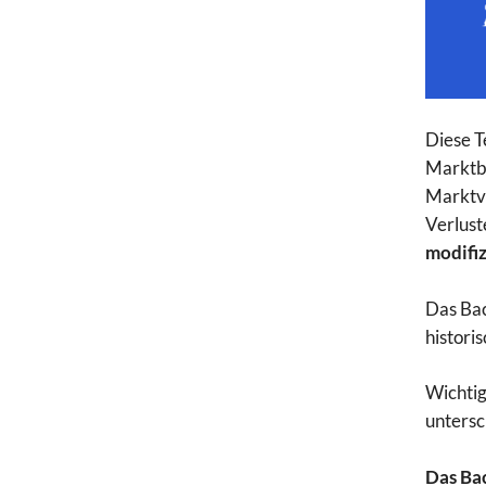
Diese T
Marktbe
Marktvo
Verlust
modifi
Das Bac
histori
Wichtig
untersc
Das Bac