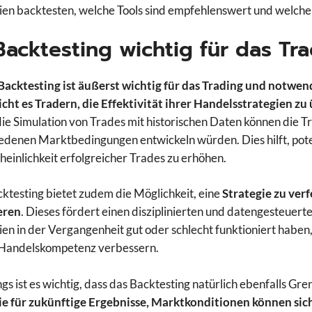
ien backtesten, welche Tools sind empfehlenswert und welch
 Backtesting wichtig für das Tr
 Backtesting ist äußerst wichtig für das Trading und notwen
cht es Tradern, die Effektivität ihrer Handelsstrategien zu
ie Simulation von Trades mit historischen Daten können die Tr
edenen Marktbedingungen entwickeln würden. Dies hilft, potenz
einlichkeit erfolgreicher Trades zu erhöhen.
ktesting bietet zudem die Möglichkeit, eine
Strategie zu ver
eren
. Dieses fördert einen disziplinierten und datengesteuer
ien in der Vergangenheit gut oder schlecht funktioniert habe
 Handelskompetenz verbessern.
ngs ist es wichtig, dass das Backtesting natürlich ebenfalls Gre
e für zukünftige Ergebnisse, Marktkonditionen können sic