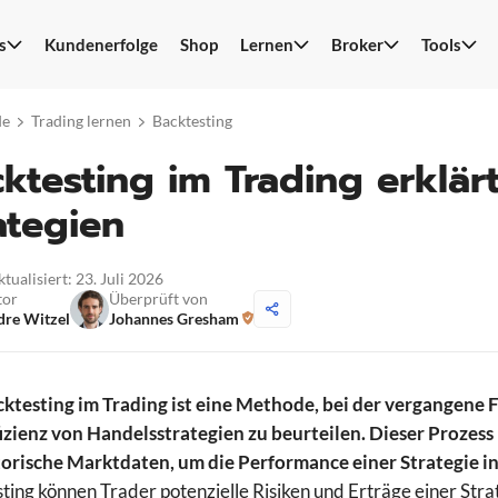
s
Kundenerfolge
Shop
Lernen
Broker
Tools
S
n
de
Trading lernen
Backtesting
ktesting im Trading erklärt
ategien
ktualisiert: 23. Juli 2026
tor
Überprüft von
re Witzel
Johannes Gresham
cktesting im Trading ist eine Methode, bei der vergangen
izienz von Handelsstrategien zu beurteilen. Dieser Prozes
torische Marktdaten, um die Performance einer Strategie i
ting können Trader potenzielle Risiken und Erträge einer Strat