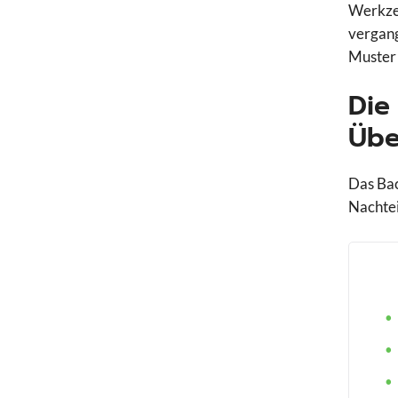
Werkzeu
vergang
Muster 
Die
Übe
Das Bac
Nachtei