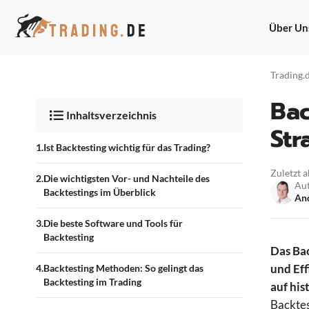
Zum
Inhalt
Über Un
springen
Trading.
Bac
Inhaltsverzeichnis
Str
Ist Backtesting wichtig für das Trading?
Zuletzt a
Die wichtigsten Vor- und Nachteile des
Au
Backtestings im Überblick
And
Die beste Software und Tools für
Backtesting
Das Ba
und Eff
Backtesting Methoden: So gelingt das
Backtesting im Trading
auf his
Backtes