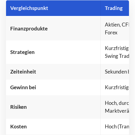
Vergleichspunkt
Trading
Aktien, CFDs,
Finanzprodukte
Forex
Kurzfristig: D
Strategien
Swing Tradin
Zeiteinheit
Sekunden bi
Gewinn bei
Kurzfristige
Hoch, durch s
Risiken
Marktveränd
Kosten
Hoch (Transa