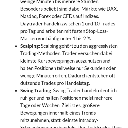
wenige Minuten bis mehrere Stunden.
Besonders beliebt sind dabei Märkte wie DAX,
Nasdaq, Forex oder CFDs auf Indizes.
Daytrader handeln zwischen 1 und 10 Trades
pro Tag und arbeiten mit festen Stop-Loss-
Marken von häufig unter 1 bis 2 %.
Scalping
: Scalping gehört zu den aggressivsten
Trading-Methoden. Trader versuchen dabei
kleinste Kursbewegungen auszunutzen und
halten Positionen teilweise nur Sekunden oder
wenige Minuten offen. Dadurch entstehen oft
dutzende Trades pro Handelstag.
Swing Trading
: Swing Trader handeln deutlich
ruhiger und halten Positionen meist mehrere
Tage oder Wochen. Ziel ist es, größere
Bewegungen innerhalb eines Trends
mitzunehmen, statt kleinste Intraday-
Schwankungen zu handeln. Der Zeitdruck ist hier