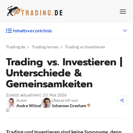
Zum
Inhalt
springen
Inhaltsverzeichnis
Trading.de
Trading lernen
Trading vs Investieren
Trading vs. Investieren |
Unterschiede &
Gemeinsamkeiten
Zuletzt aktualisiert: 23. Mai 2026
Autor
Überprüft von
Andre Witzel
Johannes Gresham
Trading und Investieren sind keine Synonyme, denn