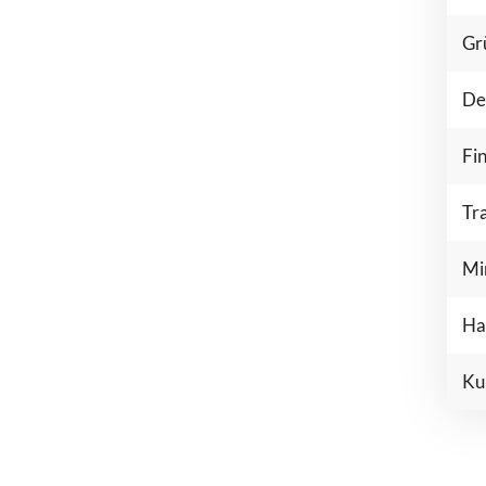
ActivTrades
Gr
AvaFutures
Bitpanda
De
CapTrader
Consorsbank
Fi
Deutsche Bank
Finanzen.net
Tr
FP Markets
Freedom24
Mi
FxPro
IC Trading
Ha
Interactive Bro
Libertex
Ku
Moneta Market
Plus500
RoboMarkets
Smartbroker