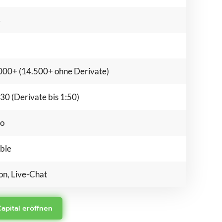
4
000+ (14.500+ ohne Derivate)
:30 (Derivate bis 1:50)
emo
ro
ble
on, Live-Chat
Capital eröffnen