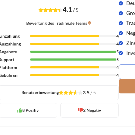
Deu
4.1
/
5
Gro
Tra
Bewertung des Trading.de Teams
Neg
Einzahlung
4
Zins
Auszahlung
4
Angebote
5
Inv
Support
5
Plattform
4
Gebühren
4
3.5
/
5
Benutzerbewertung
1
2
3
4
1
8 Positiv
2 Negativ