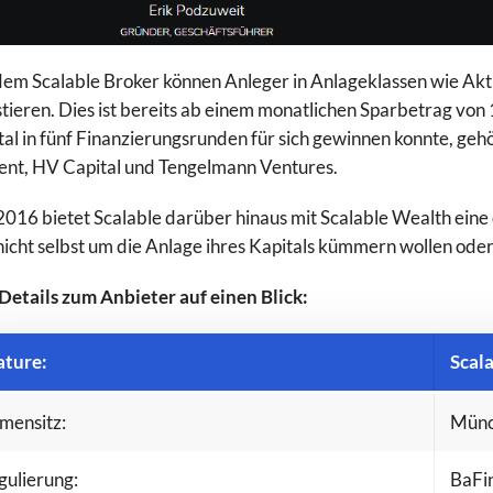
dem Scalable Broker können Anleger in Anlageklassen wie Akt
stieren. Dies ist bereits ab einem monatlichen Sparbetrag von 
tal in fünf Finanzierungsrunden für sich gewinnen konnte, g
ent, HV Capital und Tengelmann Ventures.
 2016 bietet Scalable darüber hinaus mit Scalable Wealth eine
 nicht selbst um die Anlage ihres Kapitals kümmern wollen ode
 Details zum Anbieter auf einen Blick:
VS
4.1
0
ature:
Scala
mensitz:
Mün
gulierung:
BaFi