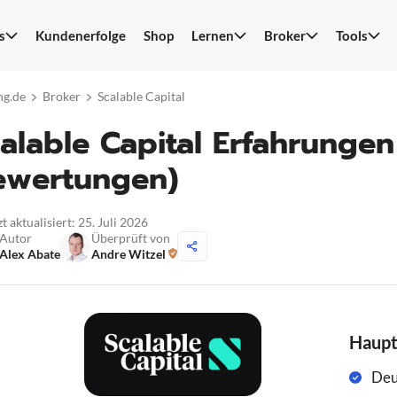
s
Kundenerfolge
Shop
Lernen
Broker
Tools
S
n
ng.de
Broker
Scalable Capital
alable Capital Erfahrungen
ewertungen)
t aktualisiert: 25. Juli 2026
Autor
Überprüft von
Alex Abate
Andre Witzel
Haup
Deu