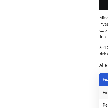
Mit 
inve
Capi
Tenc
Seit
sich
Alle
Fe
Fir
Wähle Broker Aus
Re