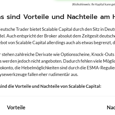
(Risikohinweis: Ihr Kapital kann ge
Targobank
TegasFX
TMGM
Trade Republic
s sind Vorteile und Nachteile am 
Trading 212
Trive
ts
VT Markets
WH Selfinvest
deutsche Trader bietet Scalable Capital durch den Sitz in Deu
XTB
el. Auch entspricht der Broker absolut dem Zeitgesit deutsch
bot von Scalable Capital allerdings auch als etwas begrenzt,
 stehen zahlreiche Derivate wie Optionsscheine, Knock-Outs u
 werden jedoch nicht angeboten. Dadurch fehlen viele Möglich
konto, die Hebelmöglichkeiten sind durch die ESMA-Regulier
ysewerkzeuge fallen eher rudimentär aus.
sind die Vorteile und Nachteile von Scalable Capital:
Vorteile
Nac