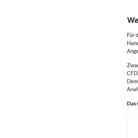
Swissquote
Tickmill
Wa
Traders Place
Vantage Marke
Für 
XM
Hand
Ange
Zwar
CFDs
Demo
Anal
Das 