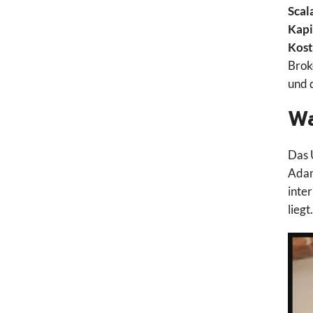
Scal
Kapi
Kos
Brok
und 
Wa
Das 
Adam
inte
liegt.