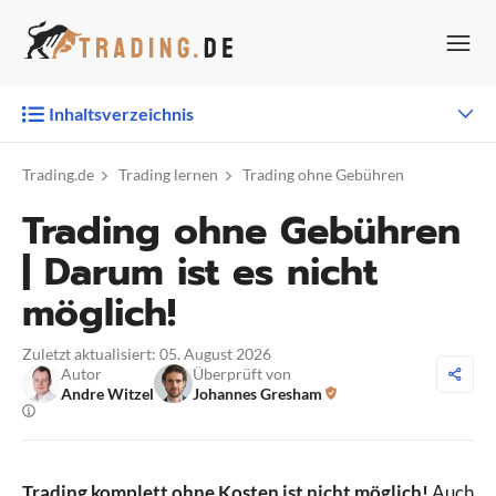
Zum
Inhalt
springen
Inhaltsverzeichnis
Trading.de
Trading lernen
Trading ohne Gebühren
Trading ohne Gebühren
| Darum ist es nicht
möglich!
Zuletzt aktualisiert: 05. August 2026
Autor
Überprüft von
Andre Witzel
Johannes Gresham
Trading komplett ohne Kosten ist nicht möglich!
Auch