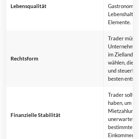
Lebensqualität
Gastronomie 
Lebenshaltung
Elemente.
Trader müsse
Unternehmens
im Zielland v
Rechtsform
wählen, die i
und steuerlic
besten entspr
Trader sollte
haben, um Le
Mietzahlunge
Finanzielle Stabilität
unerwartete 
bestimmten Z
Einkommen zu