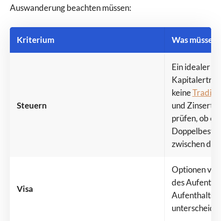
Auswanderung beachten müssen:
Kriterium
Was müssen 
Ein idealer S
Kapitalertrag
keine
Trading
Steuern
und Zinserträg
prüfen, ob es 
Doppelbeste
zwischen den 
Optionen von
des Aufentha
Visa
Aufenthaltsbe
unterscheide