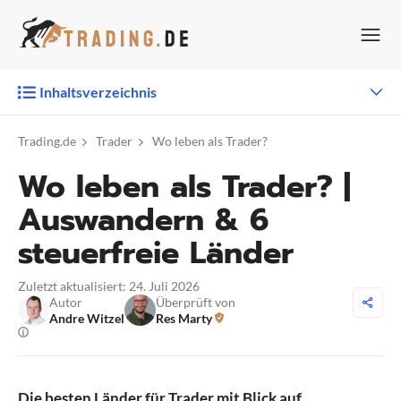
Zum
Inhalt
springen
Inhaltsverzeichnis
Trading.de
Trader
Wo leben als Trader?
Wo leben als Trader? |
Auswandern & 6
steuerfreie Länder
Zuletzt aktualisiert: 24. Juli 2026
Autor
Überprüft von
Andre Witzel
Res Marty
Die besten Länder für Trader mit Blick auf