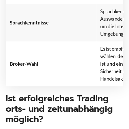
Sprachkenntnis
Auswanderer 
Sprachkenntnisse
um die Integra
Umgebung zu 
Es ist empfeh
wählen,
der i
Broker-Wahl
ist und einen
Sicherheit un
Handelsaktivi
Ist erfolgreiches Trading
orts- und zeitunabhängig
möglich?