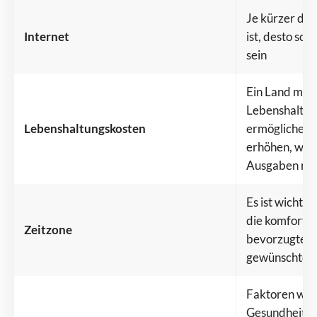
Je kürzer das
Internet
ist, desto sch
sein
Ein Land mit 
Lebenshaltun
Lebenshaltungskosten
ermöglichen,
erhöhen, währ
Ausgaben red
Es ist wichtig
die komforta
Zeitzone
bevorzugten 
gewünschten Z
Faktoren wie 
Gesundheitsve