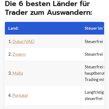
Die 6 besten Länder für
Trader zum Auswandern:
Land:
Steuer im Tr
1.
Dubai (VAE)
Steuerfrei
2.
Zypern
Steuerfrei
Steuerfrei nur
3.
Malta
hauptberuflic
Trading mit F
Langfristige 
4.
Portugal
steuerfrei