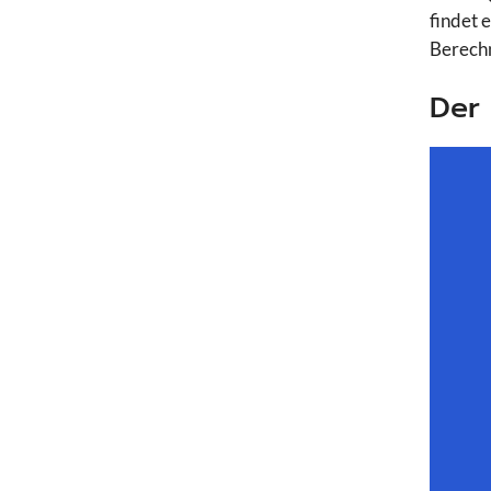
findet 
Berech
Der 