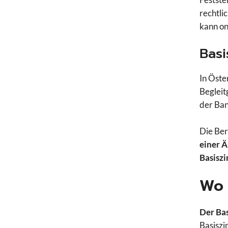
rechtli
kann on
Basi
In Öste
Begleit
der Ban
Die Ber
einer 
Basiszi
Wo 
Der Bas
Basiszi