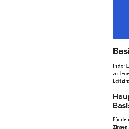
Bas
In der 
zu dene
Leitzin
Haup
Basi
Für den
Zinsen