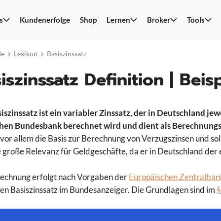
s
Kundenerfolge
Shop
Lernen
Broker
Tools
S
n
de
Lexikon
Basiszinssatz
iszinssatz Definition | Be
iszinssatz ist ein variabler Zinssatz, der in Deutschland je
hen Bundesbank berechnet wird und dient als Berechnungs
 vor allem die Basis zur Berechnung von Verzugszinsen und so
e große Relevanz für Geldgeschäfte, da er in Deutschland der e
echnung erfolgt nach Vorgaben der
Europäischen Zentralban
en Basiszinssatz im Bundesanzeiger. Die Grundlagen sind im
§