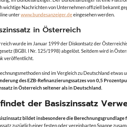
ch wichtige Nachrichten von Unternehmen offiziell bekannt g
line unter
www.bundesanzeiger.de
eingesehen werden.
szinssatz in Österreich
rreich wurde im Januar 1999 der Diskontsatz der Österreichi
gesetz (BGBI. I Nr. 125/1998) abgelöst. Seitdem wird in Öste
k veröffentlicht.
echnungsmethoden sind im Vergleich zu Deutschland etwas u
Änderung des EZB-Refinanzierungssatzes von 0,5 Prozentp
nssatz in Österreich seltener als in Deutschland
.
findet der Basiszinssatz Ver
iszinssatz bildet insbesondere die Berechnungsgrundlage f
nssatz zuzüglich einer festen oder vereinbarten Spanne zusa