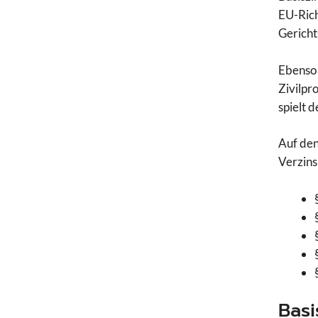
EU-Rich
Gericht
Ebenso 
Zivilpr
spielt d
Auf den
Verzins
Basi