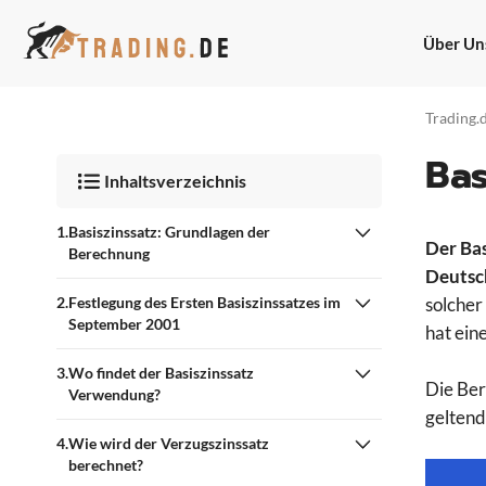
Zum
Inhalt
Über Un
springen
Trading.
Bas
Inhaltsverzeichnis
Basiszinssatz: Grundlagen der
Der Bas
Berechnung
Deutsc
Festlegung des Ersten Basiszinssatzes im
solcher
September 2001
hat ein
Wo findet der Basiszinssatz
Die Ber
Verwendung?
geltend
Wie wird der Verzugszinssatz
berechnet?