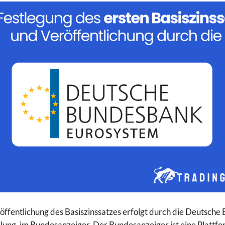
öffentlichung des Basiszinssatzes erfolgt durch die Deutsc
llung, im Bundesanzeiger. Der Bundesanzeiger ist eine Platt