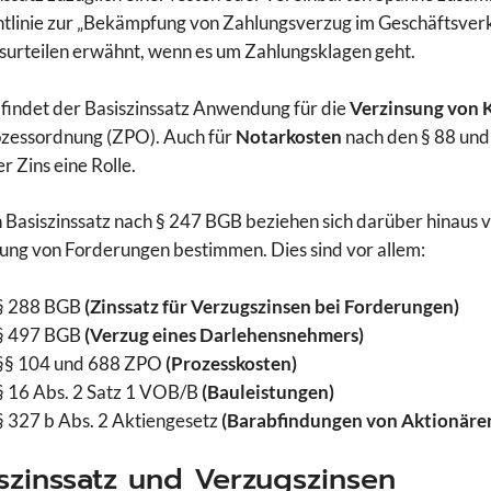
tlinie zur „Bekämpfung von Zahlungsverzug im Geschäftsverke
surteilen erwähnt, wenn es um Zahlungsklagen geht.
findet der Basiszinssatz Anwendung für die
Verzinsung von 
ozessordnung (ZPO). Auch für
Notarkosten
nach den § 88 und
er Zins eine Rolle.
 Basiszinssatz nach § 247 BGB beziehen sich darüber hinaus v
ung von Forderungen bestimmen. Dies sind vor allem:
§ 288 BGB
(Zinssatz für Verzugszinsen bei Forderungen)
§ 497 BGB
(Verzug eines Darlehensnehmers)
§§ 104 und 688 ZPO
(Prozesskosten)
§ 16 Abs. 2 Satz 1 VOB/B
(Bauleistungen)
§ 327 b Abs. 2 Aktiengesetz
(Barabfindungen von Aktionäre
szinssatz und Verzugszinsen