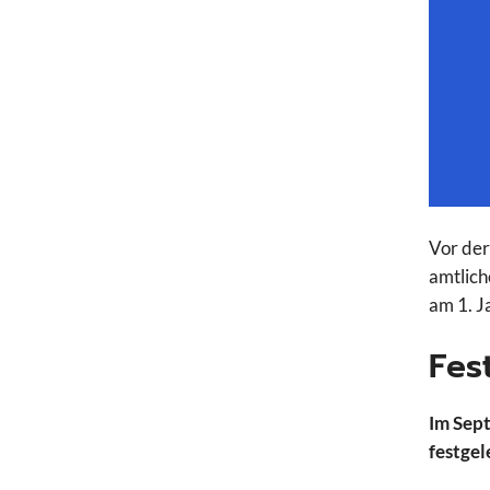
Vor der
amtlich
am 1. J
Fes
Im Sep
festgel