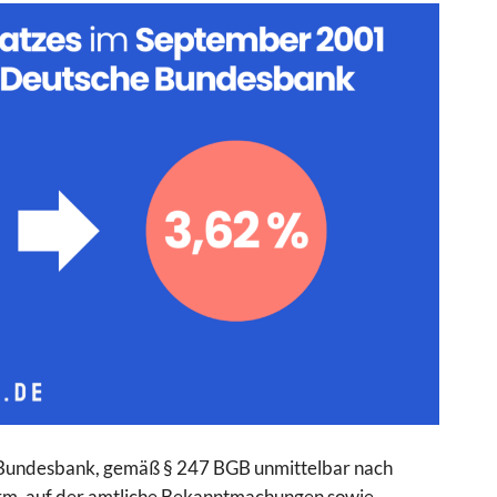
he Bundesbank, gemäß § 247 BGB unmittelbar nach
form, auf der amtliche Bekanntmachungen sowie