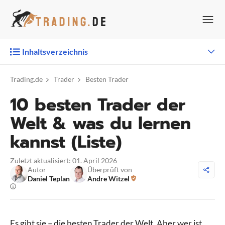
Zum
Inhalt
springen
Inhaltsverzeichnis
Trading.de
Trader
Besten Trader
10 besten Trader der
Welt & was du lernen
kannst (Liste)
Zuletzt aktualisiert: 01. April 2026
Autor
Überprüft von
Daniel Teplan
Andre Witzel
Es gibt sie – die besten Trader der Welt. Aber wer ist