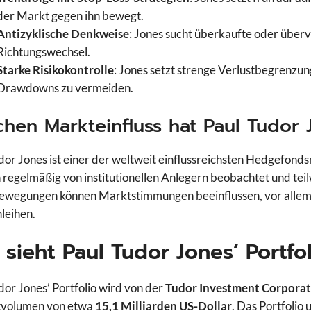
der Markt gegen ihn bewegt.
Antizyklische Denkweise
: Jones sucht überkaufte oder überv
Richtungswechsel.
Starke Risikokontrolle
: Jones setzt strenge Verlustbegrenzun
Drawdowns zu vermeiden.
hen Markteinfluss hat Paul Tudor 
dor Jones ist einer der weltweit einflussreichsten Hedgefon
regelmäßig von institutionellen Anlegern beobachtet und tei
wegungen können Marktstimmungen beeinflussen, vor allem i
leihen.
 sieht Paul Tudor Jones’ Portfo
dor Jones’ Portfolio wird von der
Tudor Investment Corporat
volumen von etwa
15,1 Milliarden US-Dollar
. Das Portfolio