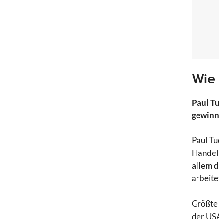
Wie
Paul T
gewinnb
Paul Tu
Handel
allem d
arbeite
Größte 
der USA