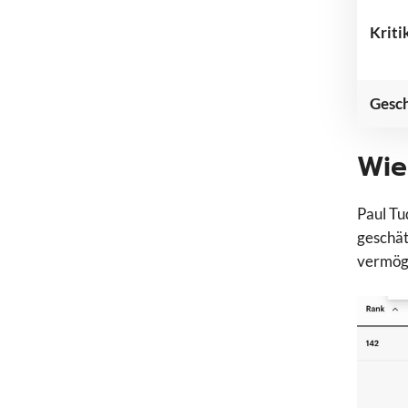
Kriti
Gesch
Wie
Paul Tu
geschät
vermöge