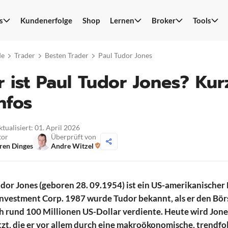
s
Kundenerfolge
Shop
Lernen
Broker
Tools
S
n
de
Trader
Besten Trader
Paul Tudor Jones
 ist Paul Tudor Jones? Kur
nfos
ktualisiert: 01. April 2026
tor
Überprüft von
ren Dinges
Andre Witzel
dor Jones (geboren 28. 09.1954) ist ein US-amerikanische
Investment Corp. 1987 wurde Tudor bekannt, als er den Bö
 rund 100 Millionen US-Dollar verdiente. Heute wird Jone
zt, die er vor allem durch eine makroökonomische, trendfo