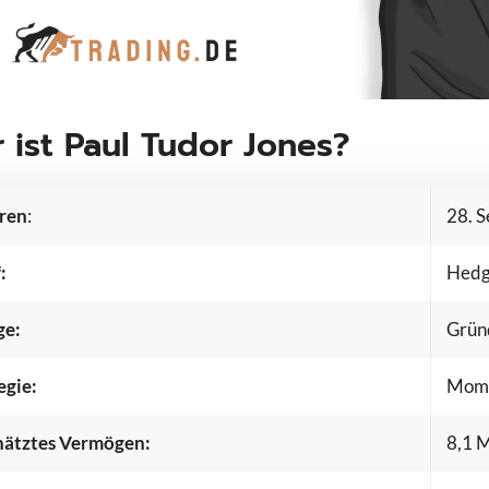
 ist Paul Tudor Jones?
ren
:
28. 
:
Hedg
ge:
Grün
egie:
Mome
ätztes
Vermögen:
8,1 M