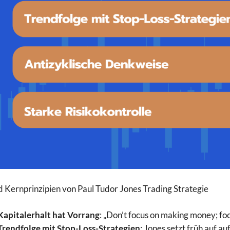
d Kernprinzipien von Paul Tudor Jones Trading Strategie
Kapitalerhalt hat Vorrang
: „Don’t focus on making money; fo
Trendfolge mit Stop-Loss-Strategien
: Jones setzt früh auf a