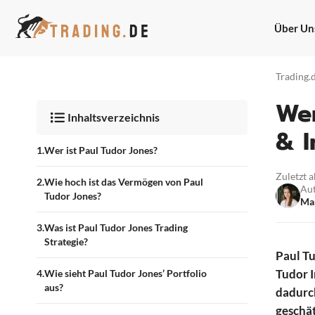
Zum
Inhalt
Über Un
springen
Trading.
Wer
Inhaltsverzeichnis
& I
Wer ist Paul Tudor Jones?
Zuletzt a
Wie hoch ist das Vermögen von Paul
Au
Tudor Jones?
Ma
Was ist Paul Tudor Jones Trading
Strategie?
Paul Tu
Tudor 
Wie sieht Paul Tudor Jones’ Portfolio
aus?
dadurch
geschät