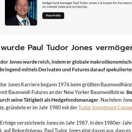
 wurde Paul Tudor Jones vermöge
udor Jones wurde reich, indem er globale makroökonomisch
ringend mittels Derivaten und Futures darauf spekulierte
dor Jones Karriere begann 1976 beim größten Baumwollhändl
 mit Baumwoll-Futures an der New Yorker Baumwollbörse.
Be
urch seine Tätigkeit als Hedgefondsmanager
. Nachdem Jones
te, gründete er im Jahr 1980 mit der
Tudor Investment Corpo
Erfolge verzeichnete Jones im Jahr 1987. In den 1980er-Jah
, auf Rekordniveau. Paul Tudor Jones ging davon aus, dass 