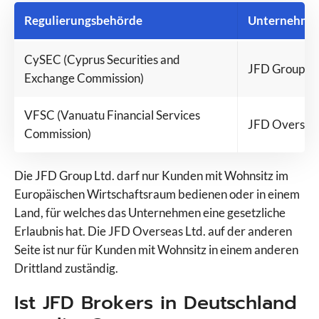
eToro
Regulierungsbehörde
Unternehme
Finanzen.net
Flatex
CySEC (Cyprus Securities and
JFD Group Lt
FOREX.com
Exchange Commission)
FP Markets
FP Trading
VFSC (Vanuatu Financial Services
JFD Overseas
FP Trading Demo
Commission)
Freedom24
Fusion Markets
Die JFD Group Ltd. darf nur Kunden mit Wohnsitz im
FXCM
Europäischen Wirtschaftsraum bedienen oder in einem
FxPro
Land, für welches das Unternehmen eine gesetzliche
GBE Brokers
Erlaubnis hat. Die JFD Overseas Ltd. auf der anderen
IC Markets
Seite ist nur für Kunden mit Wohnsitz in einem anderen
IC Trading
Drittland zuständig.
IG
ING
Ist JFD Brokers in Deutschland
Interactive Brokers