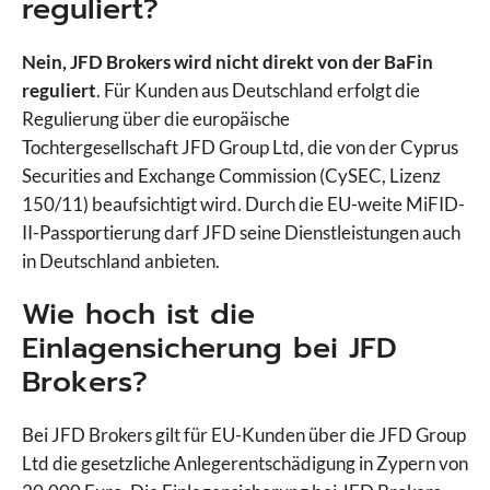
reguliert?
IQ Option
JFD Brokers
Nein, JFD Brokers wird nicht direkt von der BaFin
Libertex
reguliert
. Für Kunden aus Deutschland erfolgt die
LYNX
Regulierung über die europäische
Markets.com
Tochtergesellschaft JFD Group Ltd, die von der Cyprus
Moneta Markets
Securities and Exchange Commission (CySEC, Lizenz
Naga
150/11) beaufsichtigt wird. Durch die EU-weite MiFID-
Pepperstone
II-Passportierung darf JFD seine Dienstleistungen auch
Plus500
in Deutschland anbieten.
PrimeXBT
PU Prime
Wie hoch ist die
RoboMarkets
Einlagensicherung bei JFD
Scalable Capital
Brokers?
Skilling
Smartbroker
Bei JFD Brokers gilt für EU-Kunden über die JFD Group
Sparkassen Broker
Ltd die gesetzliche Anlegerentschädigung in Zypern von
StarTrader