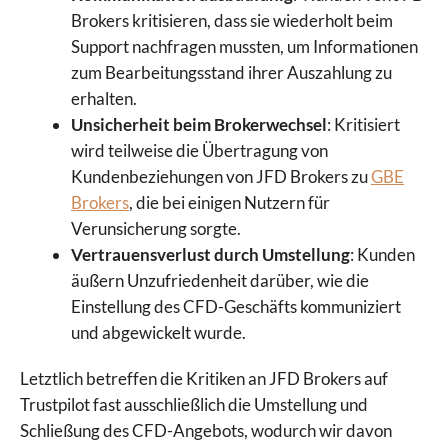
Brokers kritisieren, dass sie wiederholt beim
Support nachfragen mussten, um Informationen
zum Bearbeitungsstand ihrer Auszahlung zu
erhalten.
Unsicherheit beim Brokerwechsel
: Kritisiert
wird teilweise die Übertragung von
Kundenbeziehungen von JFD Brokers zu
GBE
Brokers
, die bei einigen Nutzern für
Verunsicherung sorgte.
Vertrauensverlust durch Umstellung
: Kunden
äußern Unzufriedenheit darüber, wie die
VS
Einstellung des CFD-Geschäfts kommuniziert
4.3
0.0
und abgewickelt wurde.
Letztlich betreffen die Kritiken an JFD Brokers auf
Wähle Broker Aus
Trustpilot fast ausschließlich die Umstellung und
Schließung des CFD-Angebots, wodurch wir davon