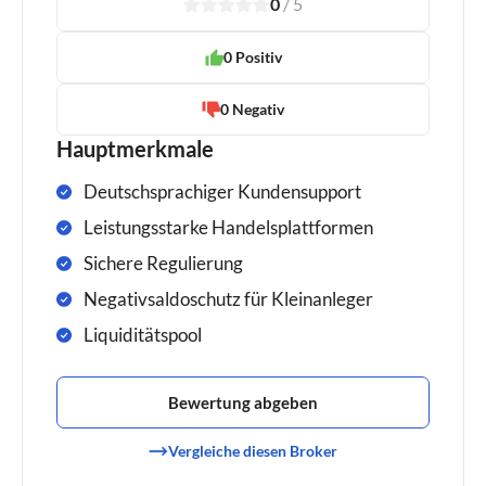
0
/
5
1
2
3
4
5
0 Positiv
0 Negativ
Hauptmerkmale
Deutschsprachiger Kundensupport
Leistungsstarke Handelsplattformen
Sichere Regulierung
Negativsaldoschutz für Kleinanleger
Liquiditätspool
Bewertung abgeben
Vergleiche diesen Broker