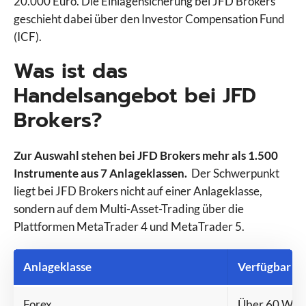
20.000 Euro. Die Einlagensicherung bei JFD Brokers
Swissquote
geschieht dabei über den Investor Compensation Fund
Targobank
(ICF).
TegasFX
Tickmill
Was ist das
TMGM
Handelsangebot bei JFD
Trade Republic
Brokers?
Traders Place
Trading 212
Trive
Zur Auswahl stehen bei JFD Brokers mehr als 1.500
Vantage Markets
Instrumente aus 7 Anlageklassen.
Der Schwerpunkt
VT Markets
liegt bei JFD Brokers nicht auf einer Anlageklasse,
WH Selfinvest
sondern auf dem Multi-Asset-Trading über die
XM
Plattformen MetaTrader 4 und MetaTrader 5.
XTB
Anlageklasse
Verfügbar be
Forex
Über 60 Wäh