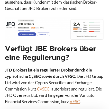
ausgehen, dass Kunden mit dem klassischen Broker-
ActivTrades
Geschäft bei JFD Brokers zufrieden sind.
Admirals
AMP Futures
AvaFutures
AvaTrade
Bitget
Bitpanda
Verfügt JBE Brokers über
BlackBull Markets
eine Regulierung?
Capital.com
Vergleiche Broker
CapTrader
JFD Brokers ist ein regulierter Broker durch die
CMC Markets
zypriotische CySEC sowie durch VFSC
. Die JFD Group
Comdirect
Ltd wird von der Cyprus Securities and Exchange
Consorsbank
Commission, kurz
CySEC
, autorisiert und reguliert. Die
Degiro
JFD Overseas Ltd. wird hingegen von der Vanuatu
Deriv
Financial Services Commission, kurz
VFSC
.
Deutsche Bank
DKB