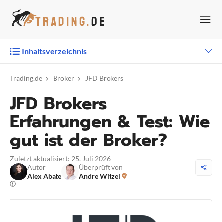
Zum
Inhalt
springen
Inhaltsverzeichnis
Trading.de
Broker
JFD Brokers
JFD Brokers
Erfahrungen & Test: Wie
gut ist der Broker?
Zuletzt aktualisiert: 25. Juli 2026
Autor
Überprüft von
Alex Abate
Andre Witzel