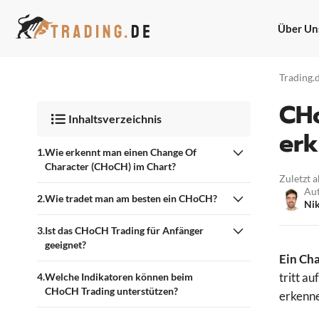
Zum
Inhalt
Über Un
springen
Trading.
CHo
Inhaltsverzeichnis
erk
Wie erkennt man einen Change Of
Character (CHoCH) im Chart?
Zuletzt 
Au
Wie tradet man am besten ein CHoCH?
Nik
Ist das CHoCH Trading für Anfänger
geeignet?
Ein Cha
tritt a
Welche Indikatoren können beim
CHoCH Trading unterstützen?
erkenne