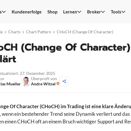
s
Kundenerfolge
Shop
Lernen
Broker
Tools
S
n
de
Charts
Chart Pattern
CHoCH (Change Of Character)
CH (Change Of Character) 
lärt
aktualisiert: 27. Dezember 2025
tor
Überprüft von
las Mueller
Andre Witzel
nge Of Character (CHoCH) im Trading ist eine klare Änder
uf, wenn ein bestehender Trend seine Dynamik verliert und da
n einen CHoCH oft an einem Bruch wichtiger Support and Re