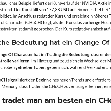
chauliches Beispiel liefert der Kursverlauf der NVIDIA Aktie 
trend. Der Kurs fällt von 177,38 USD auf ein neues Tief bei
ebildet. Im Anschluss steigt der Kurs und erreicht ein höher
of Character (CHoCH) folgt, als der Kurs das vorherige Hoch
struktur ist damit gebrochen. Der Kurs steigt dynamisch auf
che Bedeutung hat ein Change Of 
nge Of Character hat im Trading die Bedeutung, dass er d
trolle verlieren.
Im Hintergrund zeigt sich ein Wechsel der 
ach oben getrieben haben, geben nach, während Verkäufer a
CH signalisiert den Beginn eines neuen Trends und erforder
r Meinung, dass Trader, die CHoCH zuverlässig erkennen, eine
 tradet man am besten ein C