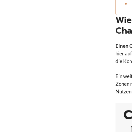
Wie
Cha
Einen 
hier au
die Kom
Ein wei
Zonen m
Nutzen 