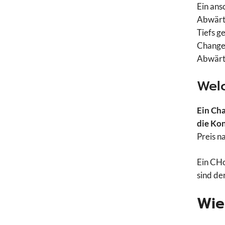
Ein ans
Abwärts
Tiefs g
Change 
Abwärts
Wel
Ein Cha
die Kon
Preis n
Ein CHo
sind de
Wie